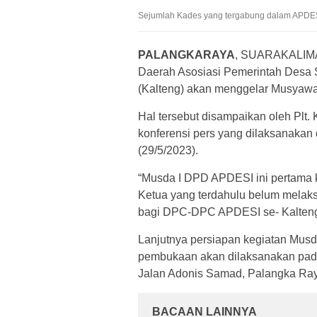
Sejumlah Kades yang tergabung dalam APDESI,
PALANGKARAYA
, SUARAKALI
Daerah Asosiasi Pemerintah Desa
(Kalteng) akan menggelar Musyawa
Hal tersebut disampaikan oleh Plt.
konferensi pers yang dilaksanaka
(29/5/2023).
“Musda I DPD APDESI ini pertama ka
Ketua yang terdahulu belum melak
bagi DPC-DPC APDESI se- Kalteng
Lanjutnya persiapan kegiatan Mus
pembukaan akan dilaksanakan pada 
Jalan Adonis Samad, Palangka Ra
BACAAN LAINNYA