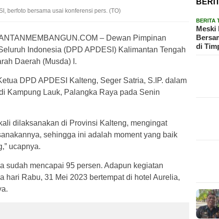
BERI
 berfoto bersama usai konferensi pers. (TO)
BERITA
Meski 
Bersam
MANTANMEMBANGUN.COM – Dewan Pimpinan
di Tim
 Seluruh Indonesia (DPD APDESI) Kalimantan Tengah
rah Daerah (Musda) I.
 Ketua DPD APDESI Kalteng, Seger Satria, S.IP. dalam
n di Kampung Lauk, Palangka Raya pada Senin
li dilaksanakan di Provinsi Kalteng, mengingat
sanakannya, sehingga ini adalah moment yang baik
,” ucapnya.
da sudah mencapai 95 persen. Adapun kegiatan
hari Rabu, 31 Mei 2023 bertempat di hotel Aurelia,
ya.