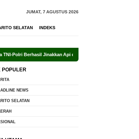
JUMAT, 7 AGUSTUS 2026
ARITO SELATAN
INDEKS
rhasil Jinakkan Api di Timpah
Brigdalkarhut Dishut Kal
K POPULER
RITA
EADLINE NEWS
RITO SELATAN
AERAH
ASIONAL