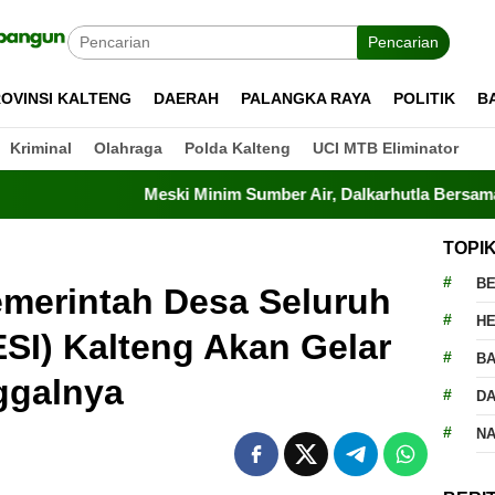
Pencarian
OVINSI KALTENG
DAERAH
PALANGKA RAYA
POLITIK
B
Kriminal
Olahraga
Polda Kalteng
UCI MTB Eliminator
Meski Minim Sumber Air, Dalkarhutla Bersama TNI-Polri Be
TOPI
BE
merintah Desa Seluruh
H
SI) Kalteng Akan Gelar
BA
nggalnya
D
N