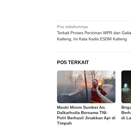
Navigasi
Pos sebelumnya
Terkait Proses Perizinan WPR dan Galia
pos
Kalteng, Ini Kata Kadis ESDM Kalteng
POS TERKAIT
Meski Minim Sumber Air,
Brig
Dalkarhutla Bersama TNI-
Berh
Polri Berhasil Jinakkan Api di
di L
Timpah