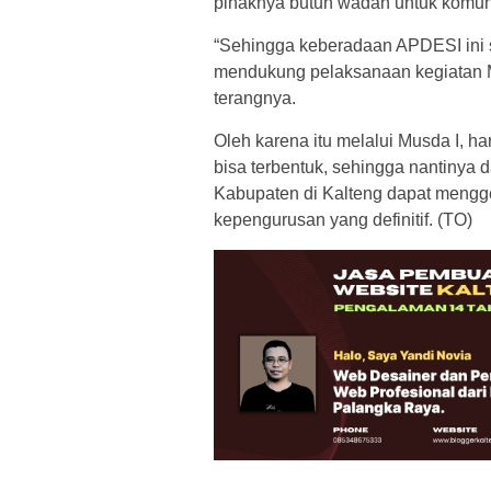
pihaknya butuh wadah untuk komun
“Sehingga keberadaan APDESI ini s
mendukung pelaksanaan kegiatan Mu
terangnya.
Oleh karena itu melalui Musda I, 
bisa terbentuk, sehingga nantiny
Kabupaten di Kalteng dapat meng
kepengurusan yang definitif. (TO)