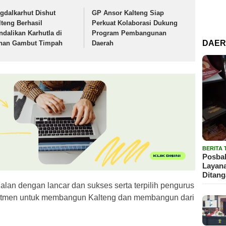
igdalkarhut Dishut
GP Ansor Kalteng Siap
lteng Berhasil
Perkuat Kolaborasi Dukung
ndalikan Karhutla di
Program Pembangunan
DAE
han Gambut Timpah
Daerah
BERITA
Posbak
Layan
Ditan
jalan dengan lancar dan sukses serta terpilih pengurus
komitmen untuk membangun Kalteng dan membangun dari