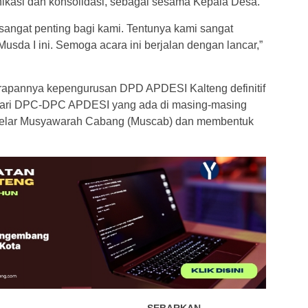
ikasi dan konsolidasi, sebagai sesama Kepala Desa.
angat penting bagi kami. Tentunya kami sangat
sda I ini. Semoga acara ini berjalan dengan lancar,”
harapannya kepengurusan DPD APDESI Kalteng definitif
a dari DPC-DPC APDESI yang ada di masing-masing
gelar Musyawarah Cabang (Muscab) dan membentuk
SEBARKAN