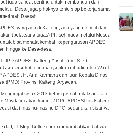
ebut juga sangat penting untuk membangun dan
elalui Desa, juga pihaknya tentu siap bekerja sama
emerintah Daerah.
PDESI yang ada di Kalteng, ada yang definitif dan
kan (pelaksana tugas) Plt, sehingga melalui Musda
 untuk bisa menata kembali kepengurusan APDESI
aten hingga ke Desa-desa.
a I DPD APDESI Kalteng Yusuf Roni, S.Pd.
aan tersebut rencananya akan dihadiri oleh Wakil
PP APDESI, H. Ana Karmana dan juga Kepala Dinas
 (PMD) Provinsi Kalteng, Aryawan.
g. Mengingat sejak 2013 belum pernah dilaksanakan
 Musda ini akan hadir 12 DPC APDESI se- Kalteng
elegasi dari masing-masing DPC, sedangkan sisanya
 Musda I, H. Moju Betti Suheru menambahkan bahwa,