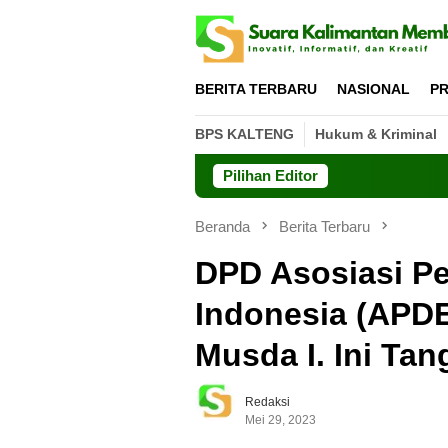
Loncat
ke
konten
BERITA TERBARU
NASIONAL
PR
BPS KALTENG
Hukum & Kriminal
Pilihan Editor
Beranda
Berita Terbaru
DPD Asosiasi Pe
Indonesia (APDE
Musda I. Ini Ta
Redaksi
Mei 29, 2023