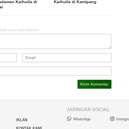
daman Karhutla di
Karhutla di Kamipang
ai
Ruas yang wajib ditandai
*
JARINGAN SOCIAL
WhatsApp
Instag
IKLAN
KONTAK KAMI