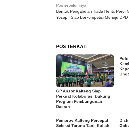
Navigasi
Pos sebelumnya
Bentuk Pengabdian Tiada Henti, Perdi 
pos
Yoseph Siap Berkompetisi Menuju DPD 
POS TERKAIT
Polr
Kemb
Kepo
Ung
GP Ansor Kalteng Siap
Perkuat Kolaborasi Dukung
Program Pembangunan
Daerah
Pemprov Kalteng Percepat
Dish
Seleksi Taruna Tani, Kuliah
Gabu