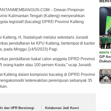
BERI
MANTANMEMBANGUN.COM – Dewan Pimpinan
vinsi Kalimantan Tengah (Kalteng) menyerahkan
gota legislatif (bacaleg) DPRD Provinsi Kalteng
 Kalteng, H. Nadalsyah melalui sekretaris Junaidi
rkas pendaftaran ke KPU Kalteng, bertempat di kantor
, pada Minggu (14/5/2023) Pagi.
BERITA
GP Ans
erkas pendaftaran bakal calon anggota DPRD Provinsi
Dukun
5 orang kader atau 100 persen Kouta,” ucap Junaidi.
at Kalteng dalam komposisi bacaleg di DPRD Provinsi
 mengakomodir keterwakilan perempuan sebanyak 35
pkan.
lri dan UPR Bersinergi
Kolaborasi Jadi Kunci