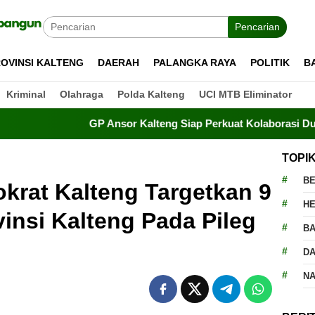
Pencarian
OVINSI KALTENG
DAERAH
PALANGKA RAYA
POLITIK
B
Kriminal
Olahraga
Polda Kalteng
UCI MTB Eliminator
GP Ansor Kalteng Siap Perkuat Kolaborasi Dukung Pro
TOPI
BE
krat Kalteng Targetkan 9
H
insi Kalteng Pada Pileg
BA
D
N