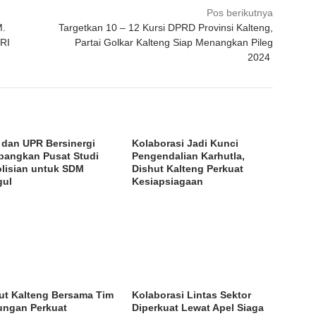
Pos berikutnya
M.
Targetkan 10 – 12 Kursi DPRD Provinsi Kalteng,
RI
Partai Golkar Kalteng Siap Menangkan Pileg
2024
i dan UPR Bersinergi
Kolaborasi Jadi Kunci
angkan Pusat Studi
Pengendalian Karhutla,
lisian untuk SDM
Dishut Kalteng Perkuat
gul
Kesiapsiagaan
ut Kalteng Bersama Tim
Kolaborasi Lintas Sektor
ngan Perkuat
Diperkuat Lewat Apel Siaga