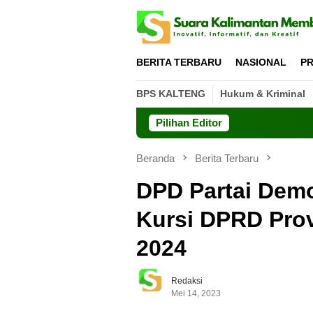
Loncat
ke
konten
BERITA TERBARU
NASIONAL
PR
BPS KALTENG
Hukum & Kriminal
Pilihan Editor
Beranda
Berita Terbaru
DPD Partai Demo
Kursi DPRD Prov
2024
Redaksi
Mei 14, 2023