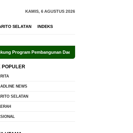
KAMIS, 6 AGUSTUS 2026
ARITO SELATAN
INDEKS
gram Pembangunan Daerah
Polri dan UPR Bersinergi Ke
K POPULER
RITA
EADLINE NEWS
RITO SELATAN
AERAH
ASIONAL