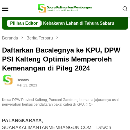
Loncat
Menu
ke
Mobile
konten
 Sigap Tangani Kebakaran Lahan di Tahura Sabaru
Pilihan Editor
Meski 
Beranda
Berita Terbaru
Daftarkan Bacalegnya ke KPU, DPW
PSI Kalteng Optimis Memperoleh
Kemenangan di Pileg 2024
Redaksi
Mei 13, 2023
Ketua DPW Provinsi Kalteng, Pancani Gandrung bersama jajarannya usai
penyerahan berkas pendaftaran bakal caleg di KPU. (TO)
PALANGKARAYA
,
SUARAKALIMANTANMEMBANGUN.COM – Dewan