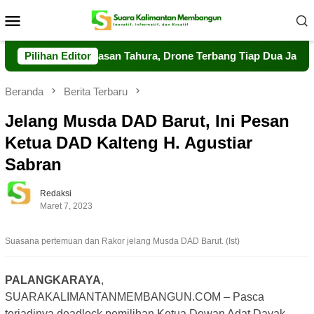
Loncat
Menu
ke
Mobile
konten
uat Pengawasan Tahura, Drone Terbang Tiap Dua Jam
Pilihan Editor
Da
Beranda
Berita Terbaru
Jelang Musda DAD Barut, Ini Pesan
Ketua DAD Kalteng H. Agustiar
Sabran
Redaksi
Maret 7, 2023
Suasana pertemuan dan Rakor jelang Musda DAD Barut. (Ist)
PALANGKARAYA
,
SUARAKALIMANTANMEMBANGUN.COM – Pasca
terjadinya deadlock pemilihan Ketua Dewan Adat Dayak