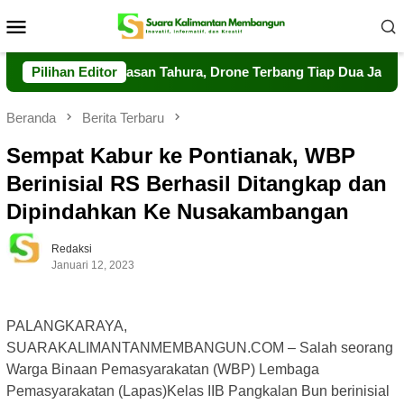
Loncat
Menu
ke
Mobile
konten
uat Pengawasan Tahura, Drone Terbang Tiap Dua Jam
Pilihan Editor
Da
Beranda
Berita Terbaru
Sempat Kabur ke Pontianak, WBP
Berinisial RS Berhasil Ditangkap dan
Dipindahkan Ke Nusakambangan
Redaksi
Januari 12, 2023
PALANGKARAYA,
SUARAKALIMANTANMEMBANGUN.COM – Salah seorang
Warga Binaan Pemasyarakatan (WBP) Lembaga
Pemasyarakatan (Lapas)Kelas IIB Pangkalan Bun berinisial