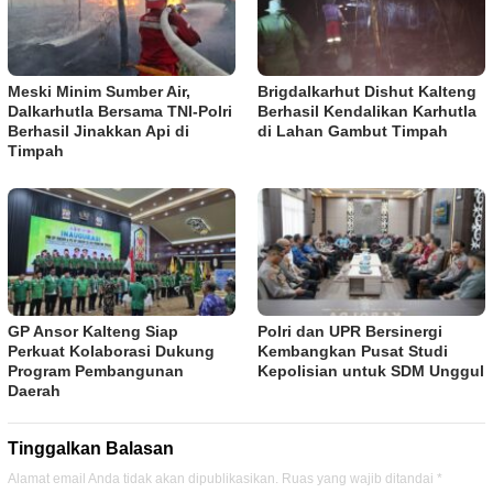
Meski Minim Sumber Air,
Brigdalkarhut Dishut Kalteng
Dalkarhutla Bersama TNI-Polri
Berhasil Kendalikan Karhutla
Berhasil Jinakkan Api di
di Lahan Gambut Timpah
Timpah
GP Ansor Kalteng Siap
Polri dan UPR Bersinergi
Perkuat Kolaborasi Dukung
Kembangkan Pusat Studi
Program Pembangunan
Kepolisian untuk SDM Unggul
Daerah
Tinggalkan Balasan
Alamat email Anda tidak akan dipublikasikan.
Ruas yang wajib ditandai
*