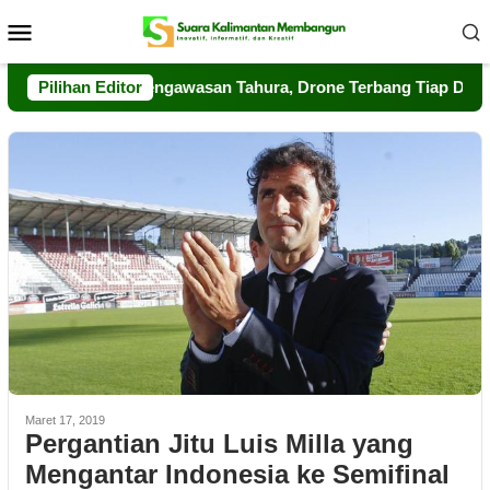
Loncat
Menu
ke
Mobile
konten
eng Perkuat Pengawasan Tahura, Drone Terbang Tiap Dua Jam
Pilihan Editor
Maret 17, 2019
Pergantian Jitu Luis Milla yang
Mengantar Indonesia ke Semifinal