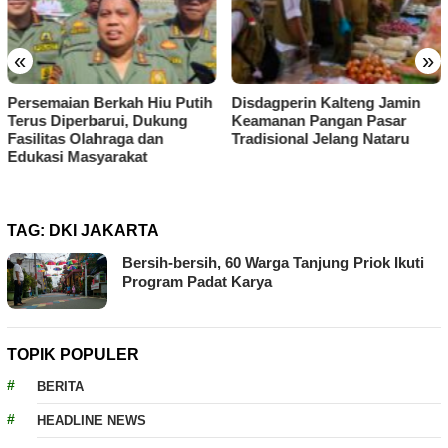
«
»
erkah Hiu Putih
Disdagperin Kalteng Jamin
Disdagperin K
rui, Dukung
Keamanan Pangan Pasar
Pengawasan D
hraga dan
Tradisional Jelang Nataru
Demi Stabilit
arakat
TAG:
DKI JAKARTA
Bersih-bersih, 60 Warga Tanjung Priok Ikuti
Program Padat Karya
TOPIK POPULER
BERITA
HEADLINE NEWS