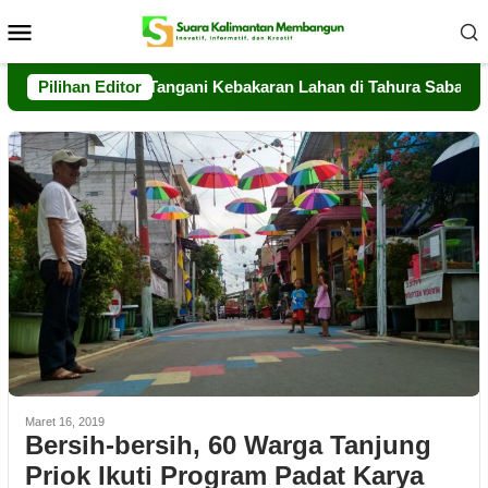
Loncat
Menu
ke
Mobile
konten
alteng Sigap Tangani Kebakaran Lahan di Tahura Sabaru
Pilihan Editor
Maret 16, 2019
Bersih-bersih, 60 Warga Tanjung
Priok Ikuti Program Padat Karya