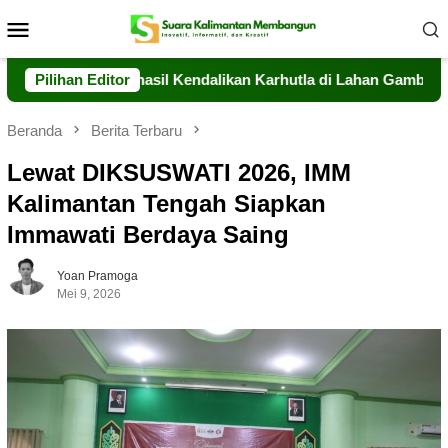
Loncat
Menu
ke
Mobile
konten
alteng Berhasil Kendalikan Karhutla di Lahan Gambut Timpah
Pilihan Editor
Beranda
Berita Terbaru
Lewat DIKSUSWATI 2026, IMM
Kalimantan Tengah Siapkan
Immawati Berdaya Saing
Yoan Pramoga
Mei 9, 2026