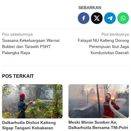
SEBARKAN
Navigasi
Pos sebelumnya
Pos berikutnya
Suasana Kekeluargaan Warnai
Fatayat NU Kalteng Dorong
pos
Bukber dan Tarawih PSHT
Perempuan Ikut Jaga
Palangka Raya
Kondusivitas Daerah
POS TERKAIT
Meski Minim Sumber Air,
Dalkarhutla Dishut Kalteng
Dalkarhutla Bersama TNI-Polri
Sigap Tangani Kebakaran