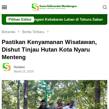
Loncat
Menu
ke
Mobile
konten
lteng Sigap Tangani Kebakaran Lahan di Tahura Sabaru
Pilihan Editor
M
Beranda
Berita Terbaru
Pastikan Kenyamanan Wisatawan,
Dishut Tinjau Hutan Kota Nyaru
Menteng
Redaksi
Maret 15, 2026