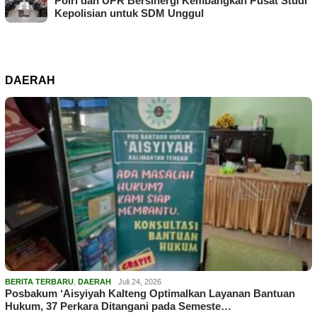
Polri dan UPR Bersinergi Kembangkan Pusat Studi
Kepolisian untuk SDM Unggul
DAERAH
BERITA TERBARU
,
DAERAH
Juli 24, 2026
Posbakum ‘Aisyiyah Kalteng Optimalkan Layanan Bantuan
Hukum, 37 Perkara Ditangani pada Semeste…