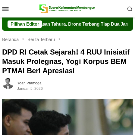
Loncat
Menu
ke
Mobile
konten
at Pengawasan Tahura, Drone Terbang Tiap Dua Jam
Pilihan Editor
Dal
Beranda
Berita Terbaru
DPD RI Cetak Sejarah! 4 RUU Inisiatif
Masuk Prolegnas, Yogi Korpus BEM
PTMAI Beri Apresiasi
Yoan Pramoga
Januari 5, 2026