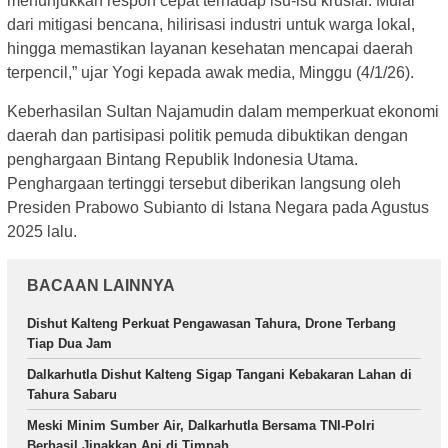
menunjukkan respon cepat terhadap isu-isu krusial. Mulai
dari mitigasi bencana, hilirisasi industri untuk warga lokal,
hingga memastikan layanan kesehatan mencapai daerah
terpencil,” ujar Yogi kepada awak media, Minggu (4/1/26).
Keberhasilan Sultan Najamudin dalam memperkuat ekonomi
daerah dan partisipasi politik pemuda dibuktikan dengan
penghargaan Bintang Republik Indonesia Utama.
Penghargaan tertinggi tersebut diberikan langsung oleh
Presiden Prabowo Subianto di Istana Negara pada Agustus
2025 lalu.
BACAAN LAINNYA
Dishut Kalteng Perkuat Pengawasan Tahura, Drone Terbang
Tiap Dua Jam
Dalkarhutla Dishut Kalteng Sigap Tangani Kebakaran Lahan di
Tahura Sabaru
Meski Minim Sumber Air, Dalkarhutla Bersama TNI-Polri
Berhasil Jinakkan Api di Timpah