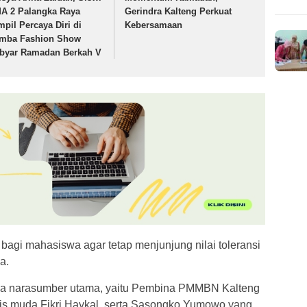
A 2 Palangka Raya
Gerindra Kalteng Perkuat
mpil Percaya Diri di
Kebersamaan
mba Fashion Show
byar Ramadan Berkah V
 bagi mahasiswa agar tetap menjunjung nilai toleransi
a.
ua narasumber utama, yaitu Pembina PMMBN Kalteng
s muda Fikri Haykal, serta Sasongko Yumowo yang