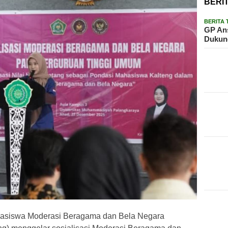
BERI
BERITA
GP Ans
Dukun
asiswa Moderasi Beragama dan Bela Negara