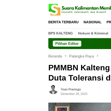
Loncat
ke
konten
BERITA TERBARU
NASIONAL
PR
BPS KALTENG
Hukum & Kriminal
Pilihan Editor
Beranda
Palangka Raya
PMMBN Kalteng 
Duta Toleransi 
Yoan Pramoga
Desember 28, 2025