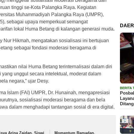
g) menggelar sosialisasi Moderasi Beragama dan
uan tinggi se-Kota Palangka Raya. Kegiatan
iversitas Muhammadiyah Palangka Raya (UMPR),
25), sebagai upaya memperkuat semangat
DAE
kearifan lokal Huma Betang di kalangan generasi muda.
ur Hikmah, mengatakan sosialisasi ini bertujuan
tang sebagai fondasi moderasi beragama di
mastikan nilai Huma Betang terinternalisasi dalam diri
 yang unggul secara intelektual, moderat dalam
ela negara,” ujar Desy.
BERITA
ma Islam (FAI) UMPR, Dr. Hunainah, mengapresiasi
Posbak
Layan
nurutnya, sosialisasi moderasi beragama dan bela
Ditan
wa dalam menghadapi tantangan sosial di era digital.
isya Arina Zaidan, Siswi
Momentum Ramadan,