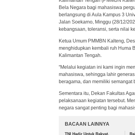
Kalimantan Tengah (PMMBN Kalten
Bela Negara bagi mahasiswa pergur
berlangsung di Aula Kampus 3 Un
Jalan Soekarno, Minggu (28/12/20
kebangsaan, toleransi, serta nilai 
Ketua Umum PMMBN Kalteng, Desy N
menghidupkan kembali ruh Huma Be
Kalimantan Tengah.
“Melalui kegiatan ini kami ingin me
mahasiswa, sehingga lahir generasi
beragama, dan memiliki semangat b
Sementara itu, Dekan Fakultas Aga
pelaksanaan kegiatan tersebut. Me
negara sangat penting bagi mahasis
BACAAN LAINNYA
TNI Hadir Untuk Rakyat,
Ra