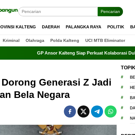
Pencarian
OVINSI KALTENG
DAERAH
PALANGKA RAYA
POLITIK
B
Kriminal
Olahraga
Polda Kalteng
UCI MTB Eliminator
GP Ansor Kalteng Siap Perkuat Kolaborasi Dukung Program
TOPI
BE
Dorong Generasi Z Jadi
H
dan Bela Negara
BA
D
N