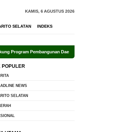
KAMIS, 6 AGUSTUS 2026
ARITO SELATAN
INDEKS
 Pembangunan Daerah
Polri dan UPR Bersinergi Kemban
K POPULER
RITA
EADLINE NEWS
RITO SELATAN
AERAH
ASIONAL