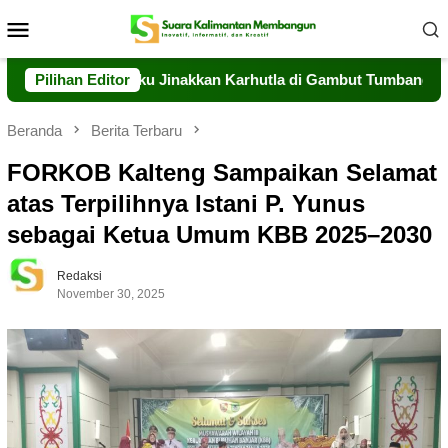
Loncat
Menu
ke
Mobile
konten
teng Berjibaku Jinakkan Karhutla di Gambut Tumbang Nusa
Pilihan Editor
Beranda
Berita Terbaru
FORKOB Kalteng Sampaikan Selamat
atas Terpilihnya Istani P. Yunus
sebagai Ketua Umum KBB 2025–2030
Redaksi
November 30, 2025