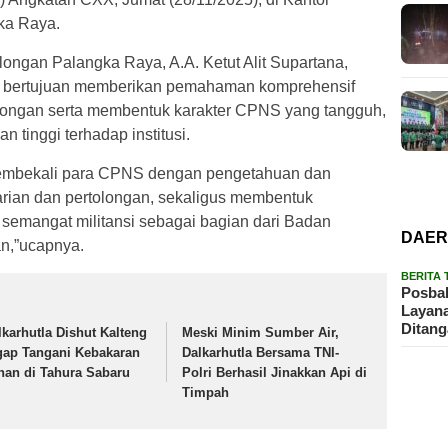
ka Raya.
ongan Palangka Raya, A.A. Ketut Alit Supartana,
i bertujuan memberikan pemahaman komprehensif
olongan serta membentuk karakter CPNS yang tangguh,
n tinggi terhadap institusi.
k membekali para CPNS dengan pengetahuan dan
carian dan pertolongan, sekaligus membentuk
rta semangat militansi sebagai bagian dari Badan
DAE
n,”ucapnya.
BERITA
Posbak
Layan
Ditan
lkarhutla Dishut Kalteng
Meski Minim Sumber Air,
gap Tangani Kebakaran
Dalkarhutla Bersama TNI-
han di Tahura Sabaru
Polri Berhasil Jinakkan Api di
Timpah