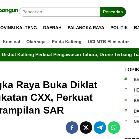
Pencarian
OVINSI KALTENG
DAERAH
PALANGKA RAYA
POLITIK
B
Kriminal
Olahraga
Polda Kalteng
UCI MTB Eliminator
eng Perkuat Pengawasan Tahura, Drone Terbang Tiap Dua Jam
TOPI
BE
ka Raya Buka Diklat
H
katan CXX, Perkuat
BA
erampilan SAR
D
N