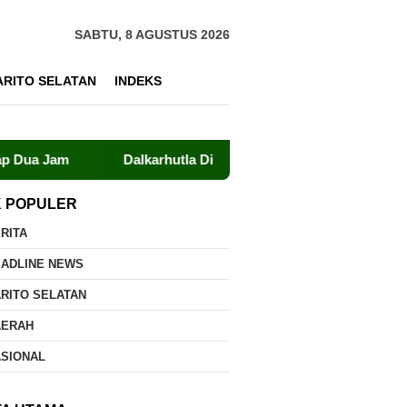
SABTU, 8 AGUSTUS 2026
ARITO SELATAN
INDEKS
Dalkarhutla Dishut Kalteng Sigap Tangani Kebakaran Laha
K POPULER
RITA
EADLINE NEWS
RITO SELATAN
AERAH
ASIONAL