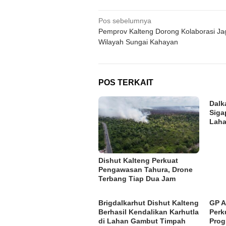
Navigasi
Pos sebelumnya
Pemprov Kalteng Dorong Kolaborasi Ja
pos
Wilayah Sungai Kahayan
POS TERKAIT
Dalk
Siga
Laha
Dishut Kalteng Perkuat
Pengawasan Tahura, Drone
Terbang Tiap Dua Jam
Brigdalkarhut Dishut Kalteng
GP A
Berhasil Kendalikan Karhutla
Perk
di Lahan Gambut Timpah
Pro