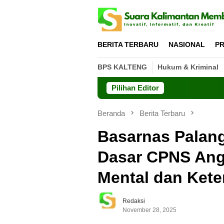
Loncat
ke
konten
BERITA TERBARU
NASIONAL
PR
BPS KALTENG
Hukum & Kriminal
Pilihan Editor
Dishut Kalt
Beranda
Berita Terbaru
Basarnas Palang
Dasar CPNS Ang
Mental dan Ket
Redaksi
November 28, 2025