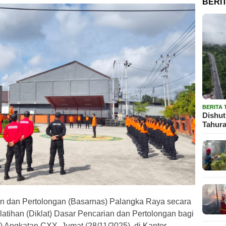
BERI
BERITA
Dishut
Tahura
dan Pertolongan (Basarnas) Palangka Raya secara
tihan (Diklat) Dasar Pencarian dan Pertolongan bagi
 Angkatan CXX, Jumat (28/11/2025), di Kantor