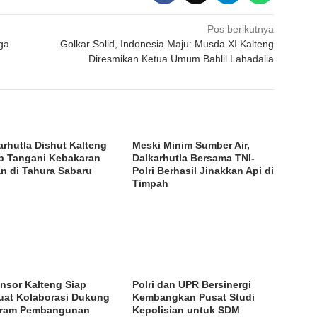
Pos berikutnya
ga
Golkar Solid, Indonesia Maju: Musda XI Kalteng
Diresmikan Ketua Umum Bahlil Lahadalia
arhutla Dishut Kalteng
Meski Minim Sumber Air,
p Tangani Kebakaran
Dalkarhutla Bersama TNI-
n di Tahura Sabaru
Polri Berhasil Jinakkan Api di
Timpah
nsor Kalteng Siap
Polri dan UPR Bersinergi
uat Kolaborasi Dukung
Kembangkan Pusat Studi
gram Pembangunan
Kepolisian untuk SDM