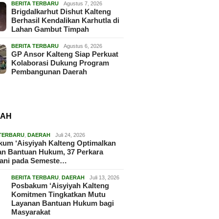
BERITA TERBARU
Agustus 7, 2026
Brigdalkarhut Dishut Kalteng
Berhasil Kendalikan Karhutla di
Lahan Gambut Timpah
BERITA TERBARU
Agustus 6, 2026
GP Ansor Kalteng Siap Perkuat
Kolaborasi Dukung Program
Pembangunan Daerah
RAH
 TERBARU
,
DAERAH
Juli 24, 2026
um ‘Aisyiyah Kalteng Optimalkan
an Bantuan Hukum, 37 Perkara
gani pada Semeste…
BERITA TERBARU
,
DAERAH
Juli 13, 2026
Posbakum ‘Aisyiyah Kalteng
Komitmen Tingkatkan Mutu
Layanan Bantuan Hukum bagi
Masyarakat