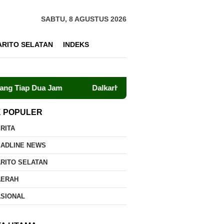
SABTU, 8 AGUSTUS 2026
ARITO SELATAN
INDEKS
am
Dalkarhutla Dishut Kalteng Sigap Tangani Kebakaran
K POPULER
RITA
EADLINE NEWS
RITO SELATAN
AERAH
ASIONAL