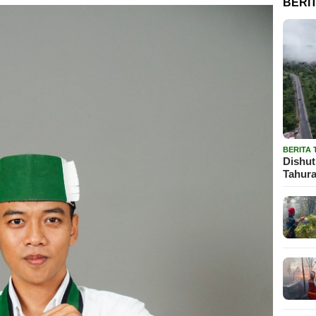
BERI
BERITA
Dishut
Tahura