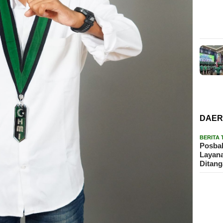
DAE
BERITA
Posbak
Layan
Ditan