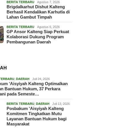
BERITA TERBARU
Agustus 7, 2026
Brigdalkarhut Dishut Kalteng
Berhasil Kendalikan Karhutla di
Lahan Gambut Timpah
BERITA TERBARU
Agustus 6, 2026
GP Ansor Kalteng Siap Perkuat
Kolaborasi Dukung Program
Pembangunan Daerah
RAH
 TERBARU
,
DAERAH
Juli 24, 2026
um ‘Aisyiyah Kalteng Optimalkan
an Bantuan Hukum, 37 Perkara
gani pada Semeste…
BERITA TERBARU
,
DAERAH
Juli 13, 2026
Posbakum ‘Aisyiyah Kalteng
Komitmen Tingkatkan Mutu
Layanan Bantuan Hukum bagi
Masyarakat