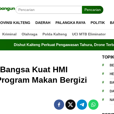
Pencarian
OVINSI KALTENG
DAERAH
PALANGKA RAYA
POLITIK
B
Kriminal
Olahraga
Polda Kalteng
UCI MTB Eliminator
Kalteng Perkuat Pengawasan Tahura, Drone Terbang Tiap Dua J
TOPI
BE
 Bangsa Kuat HMI
H
rogram Makan Bergizi
BA
D
N