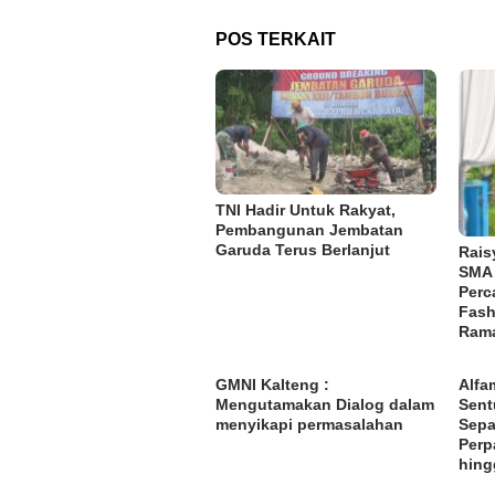
POS TERKAIT
TNI Hadir Untuk Rakyat,
Pembangunan Jembatan
Garuda Terus Berlanjut
Rais
SMA 
Perc
Fash
Rama
GMNI Kalteng :
Alfa
Mengutamakan Dialog dalam
Sent
menyikapi permasalahan
Sepa
Perp
hing