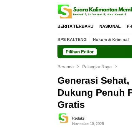
Loncat
ke
konten
BERITA TERBARU
NASIONAL
PR
BPS KALTENG
Hukum & Kriminal
Pilihan Editor
Dishut 
Beranda
Palangka Raya
Generasi Sehat,
Dukung Penuh P
Gratis
Redaksi
November 10, 2025