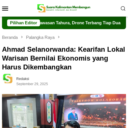
Loncat
Menu
ke
Mobile
konten
rkuat Pengawasan Tahura, Drone Terbang Tiap Dua Jam
Pilihan Editor
Beranda
Palangka Raya
Ahmad Selanorwanda: Kearifan Lokal
Warisan Bernilai Ekonomis yang
Harus Dikembangkan
Redaksi
September 29, 2025