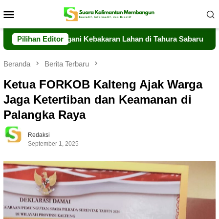
Loncat
Menu
ke
Mobile
konten
 Sigap Tangani Kebakaran Lahan di Tahura Sabaru
Pilihan Editor
Meski 
Beranda
Berita Terbaru
Ketua FORKOB Kalteng Ajak Warga
Jaga Ketertiban dan Keamanan di
Palangka Raya
Redaksi
September 1, 2025