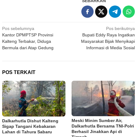
SEBARKAN
Navigasi
Pos sebelumnya
Pos berikutnya
Kantor DPMPTSP Provinsi
Bupati Eddy Raya Ingatkan
pos
Kalteng Terbakar, Diduga
Masyarakat Bijak Menyikapi
Bermula dari Atap Gedung
Informasi di Media Sosial
POS TERKAIT
Meski Minim Sumber Air,
Dalkarhutla Dishut Kalteng
Dalkarhutla Bersama TNI-Polri
Sigap Tangani Kebakaran
Berhasil Jinakkan Api di
Lahan di Tahura Sabaru
Timpah