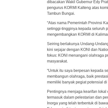
dibacakan Wakil Gubernur Edy Pra
pengurus KORMI Kalteng atas kom
Tambun Bungai.
“Atas nama Pemerintah Provinsi K
setinggi-tingginya kepada seluruh
mengembangkan KORMI di Kalimant
Seiring berlakunya Undang-Undan
kini sejajar dengan KONI dan Nat
fokus: KONI menangani olahraga pr
masyarakat.
“Untuk itu saya berpesan kepada s
membangun olahraga, baik prestas
memiliki banyak pegiat potensial di
Pentingnya menjaga kearifan loka
termasuk dalam pelestarian dan pe
Inorga yang telah terbentuk di ba