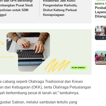
lri dan UPR Bersinergi
Kolaborasi Jadi Kunci
BERITA
mbangkan Pusat Studi
Pengendalian Karhutla,
Posbak
polisian untuk SDM
Dishut Kalteng Perkuat
Layan
ggul
Kesiapsiagaan
Ditan
ai cabang seperti Olahraga Tradisional dan Kreasi
n dan Kebugaran (OKK), serta Olahraga Petualangan
gah berkembang pesat di tanah air,” tambahnya.
gustiar Sabran, melalui sambutan tertulis yang