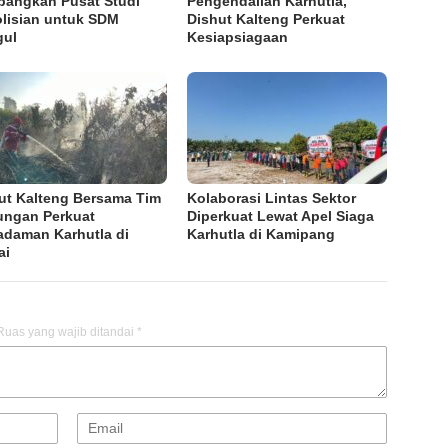
angkan Pusat Studi
Pengendalian Karhutla,
lisian untuk SDM
Dishut Kalteng Perkuat
gul
Kesiapsiagaan
ut Kalteng Bersama Tim
Kolaborasi Lintas Sektor
ngan Perkuat
Diperkuat Lewat Apel Siaga
daman Karhutla di
Karhutla di Kamipang
ai
Ruas yang wajib ditandai
*