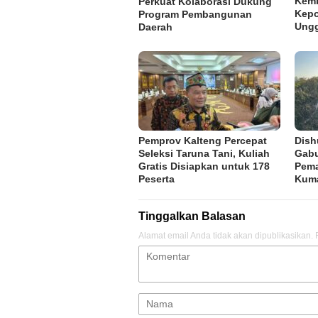
Kemb
Perkuat Kolaborasi Dukung
Kepo
Program Pembangunan
Ung
Daerah
Pemprov Kalteng Percepat
Dish
Seleksi Taruna Tani, Kuliah
Gabu
Gratis Disiapkan untuk 178
Pema
Peserta
Kum
Tinggalkan Balasan
Alamat email Anda tidak akan dipublikasikan.