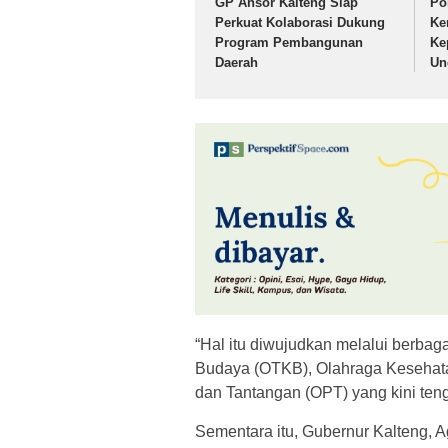
GP Ansor Kalteng Siap
Po
Perkuat Kolaborasi Dukung
Ke
Program Pembangunan
Ke
Daerah
Un
“Hal itu diwujudkan melalui berbag
Budaya (OTKB), Olahraga Kesehata
dan Tantangan (OPT) yang kini ten
Sementara itu, Gubernur Kalteng, A