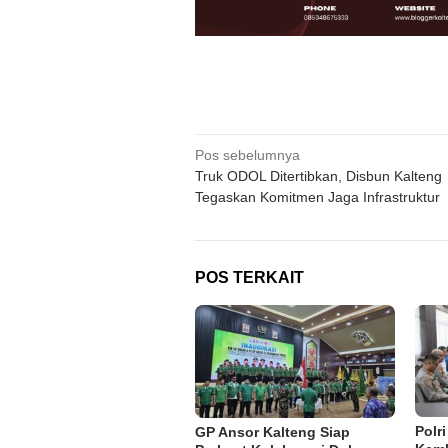
Navigasi
Pos sebelumnya
Truk ODOL Ditertibkan, Disbun Kalteng
pos
Tegaskan Komitmen Jaga Infrastruktur
POS TERKAIT
Polr
GP Ansor Kalteng Siap