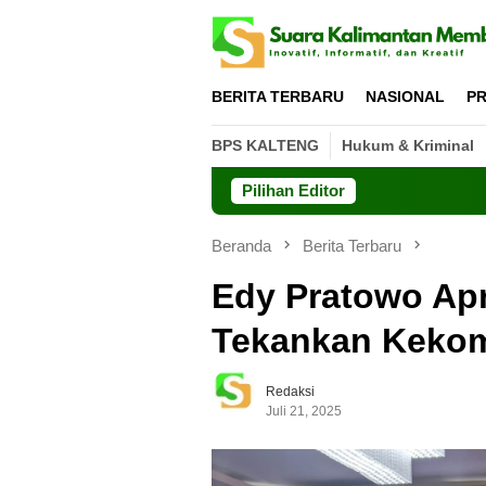
Loncat
ke
konten
BERITA TERBARU
NASIONAL
PR
BPS KALTENG
Hukum & Kriminal
Pilihan Editor
GP
Beranda
Berita Terbaru
Edy Pratowo Apr
Tekankan Keko
Redaksi
Juli 21, 2025