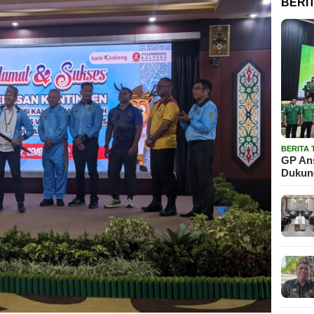
BERI
BERITA
GP Ans
Dukun