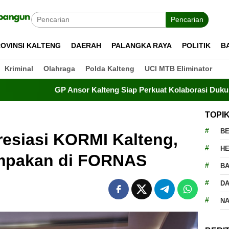
Pencarian
OVINSI KALTENG
DAERAH
PALANGKA RAYA
POLITIK
B
Kriminal
Olahraga
Polda Kalteng
UCI MTB Eliminator
 Ansor Kalteng Siap Perkuat Kolaborasi Dukung Program Pem
TOPI
BE
esiasi KORMI Kalteng,
H
mpakan di FORNAS
BA
D
N