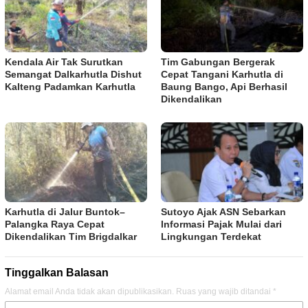
Kendala Air Tak Surutkan
Tim Gabungan Bergerak
Semangat Dalkarhutla Dishut
Cepat Tangani Karhutla di
Kalteng Padamkan Karhutla
Baung Bango, Api Berhasil
Dikendalikan
Karhutla di Jalur Buntok–
Sutoyo Ajak ASN Sebarkan
Palangka Raya Cepat
Informasi Pajak Mulai dari
Dikendalikan Tim Brigdalkar
Lingkungan Terdekat
Tinggalkan Balasan
Alamat email Anda tidak akan dipublikasikan.
Ruas yang wajib ditandai
*