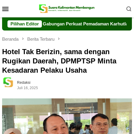
Loncat
Menu
ke
Mobile
konten
ersama Tim Gabungan Perkuat Pemadaman Karhutla di Kumai
Pilihan Editor
Beranda
Berita Terbaru
Hotel Tak Berizin, sama dengan
Rugikan Daerah, DPMPTSP Minta
Kesadaran Pelaku Usaha
Redaksi
Juli 16, 2025