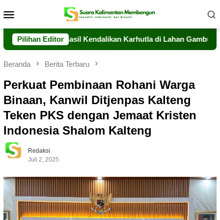
Loncat
Menu
ke
Mobile
konten
lteng Berhasil Kendalikan Karhutla di Lahan Gambut Timpah
Pilihan Editor
Beranda
Berita Terbaru
Perkuat Pembinaan Rohani Warga
Binaan, Kanwil Ditjenpas Kalteng
Teken PKS dengan Jemaat Kristen
Indonesia Shalom Kalteng
Redaksi
Juli 2, 2025