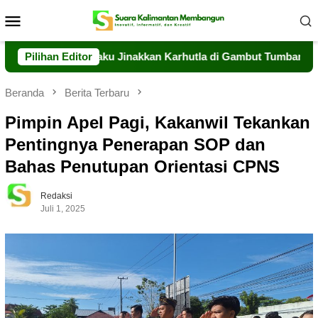
Loncat
Menu
ke
Mobile
konten
lteng Berjibaku Jinakkan Karhutla di Gambut Tumbang Nusa
Pilihan Editor
Beranda
Berita Terbaru
Pimpin Apel Pagi, Kakanwil Tekankan
Pentingnya Penerapan SOP dan
Bahas Penutupan Orientasi CPNS
Redaksi
Juli 1, 2025