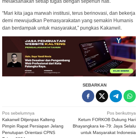
melaksanakan setiap tugas dengan sepenuh hati.
“Mari kita jaga marwah institusi, terus berinovasi, dan bekerja
demi mewujudkan Pemasyarakatan yang semakin Humanis
dan berdampak untuk masyarakat,” pungkas Kakanwil.
SEBARKAN
Navigasi
Pos sebelumnya
Pos berikutnya
Kakanwil Ditjenpas Kalteng
Ketum FORKOB Dukung Hari
pos
Pimpin Rapat Persiapan Jelang
Bhayangkara ke-79: Jaya Selalu
Penutupan Orientasi CPNS
untuk Masyarakat Indonesia