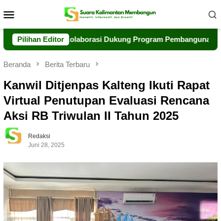
Loncat
Menu
ke
Mobile
konten
Perkuat Kolaborasi Dukung Program Pembangunan Daerah
Pilihan Editor
Beranda
Berita Terbaru
Kanwil Ditjenpas Kalteng Ikuti Rapat
Virtual Penutupan Evaluasi Rencana
Aksi RB Triwulan II Tahun 2025
Redaksi
Juni 28, 2025