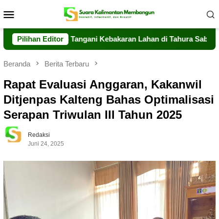
Loncat
Menu
ke
Mobile
konten
alteng Sigap Tangani Kebakaran Lahan di Tahura Sabaru
Pilihan Editor
Beranda
Berita Terbaru
Rapat Evaluasi Anggaran, Kakanwil
Ditjenpas Kalteng Bahas Optimalisasi
Serapan Triwulan III Tahun 2025
Redaksi
Juni 24, 2025