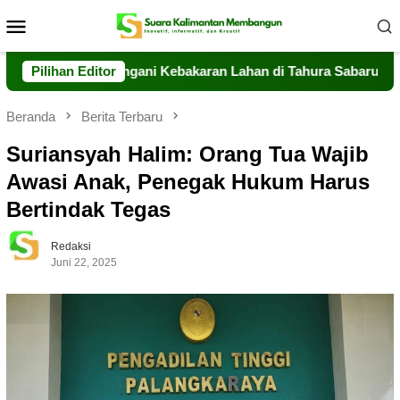
Loncat
Menu
ke
Mobile
konten
 Sigap Tangani Kebakaran Lahan di Tahura Sabaru
Pilihan Editor
Meski
Beranda
Berita Terbaru
Suriansyah Halim: Orang Tua Wajib
Awasi Anak, Penegak Hukum Harus
Bertindak Tegas
Redaksi
Juni 22, 2025