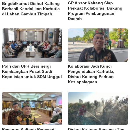
GP Ansor Kalteng Siap
Brigdalkarhut Dishut Kalteng
Perkuat Kolaborasi Dukung
Berhasil Kendalikan Karhutla
Program Pembangunan
di Lahan Gambut Timpah
Daerah
Polri dan UPR Bersinergi
Kolaborasi Jadi Kunci
Kembangkan Pusat Studi
Pengendalian Karhutla,
Kepolisian untuk SDM Unggul
Dishut Kalteng Perkuat
Kesiapsiagaan
Pemprov Kalteng Percepat
Dishut Kalteng Bersama Tim