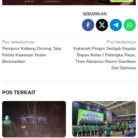
SEBARKAN
Navigasi
Pos sebelumnya
Pos berikutnya
Pemprov Kalteng Dorong Tata
Kakanwil Pimpin Sertijab Kepala
pos
Kelola Kawasan Hutan
Bapas Kelas I Palangka Raya,
Berkeadilan
Theo Adrianus Resmi Gantikan
Dwi Santosa
POS TERKAIT