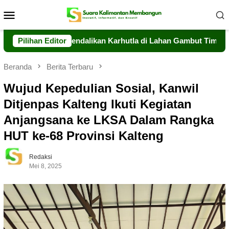
Loncat
Menu
ke
Mobile
konten
 Berhasil Kendalikan Karhutla di Lahan Gambut Timpah
Pilihan Editor
Beranda
Berita Terbaru
Wujud Kepedulian Sosial, Kanwil
Ditjenpas Kalteng Ikuti Kegiatan
Anjangsana ke LKSA Dalam Rangka
HUT ke-68 Provinsi Kalteng
Redaksi
Mei 8, 2025