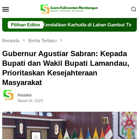
Loncat
Menu
ke
Mobile
konten
g Berhasil Kendalikan Karhutla di Lahan Gambut Timpah
Pilihan Editor
Beranda
Berita Terbaru
Gubernur Agustiar Sabran: Kepada
Bupati dan Wakil Bupati Lamandau,
Prioritaskan Kesejahteraan
Masyarakat
Redaksi
Maret 24, 2025