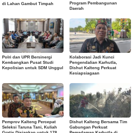
Program Pembangunan
di Lahan Gambut Timpah
Daerah
Polri dan UPR Bersinergi
Kolaborasi Jadi Kunci
Kembangkan Pusat Studi
Pengendalian Karhutla,
Kepolisian untuk SDM Unggul
Dishut Kalteng Perkuat
Kesiapsiagaan
Pemprov Kalteng Percepat
Dishut Kalteng Bersama Tim
Seleksi Taruna Tani, Kuliah
Gabungan Perkuat
Gratis Disiapkan untuk 178
Pemadaman Karhutla di