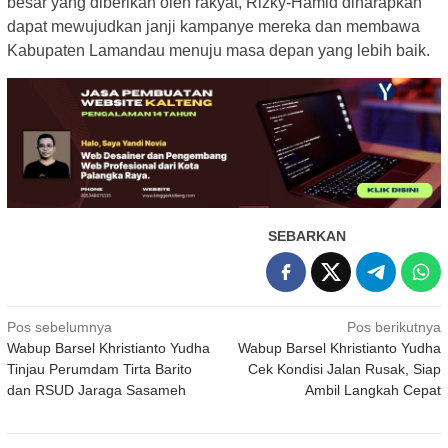
besar yang diberikan oleh rakyat, Rizky-Hamid diharapkan
dapat mewujudkan janji kampanye mereka dan membawa
Kabupaten Lamandau menuju masa depan yang lebih baik.
SEBARKAN
Navigasi
Pos sebelumnya
Pos berikutnya
Wabup Barsel Khristianto Yudha
Wabup Barsel Khristianto Yudha
pos
Tinjau Perumdam Tirta Barito
Cek Kondisi Jalan Rusak, Siap
dan RSUD Jaraga Sasameh
Ambil Langkah Cepat