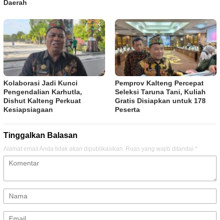
Daerah
Kolaborasi Jadi Kunci
Pemprov Kalteng Percepat
Pengendalian Karhutla,
Seleksi Taruna Tani, Kuliah
Dishut Kalteng Perkuat
Gratis Disiapkan untuk 178
Kesiapsiagaan
Peserta
Tinggalkan Balasan
Alamat email Anda tidak akan dipublikasikan.
Ruas yang wajib ditandai
*