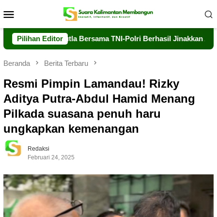
Loncat
Menu
ke
Mobile
konten
Dalkarhutla Bersama TNI-Polri Berhasil Jinakkan Api di Timpah
Pilihan Editor
Beranda
Berita Terbaru
Resmi Pimpin Lamandau! Rizky
Aditya Putra-Abdul Hamid Menang
Pilkada suasana penuh haru
ungkapkan kemenangan
Redaksi
Februari 24, 2025