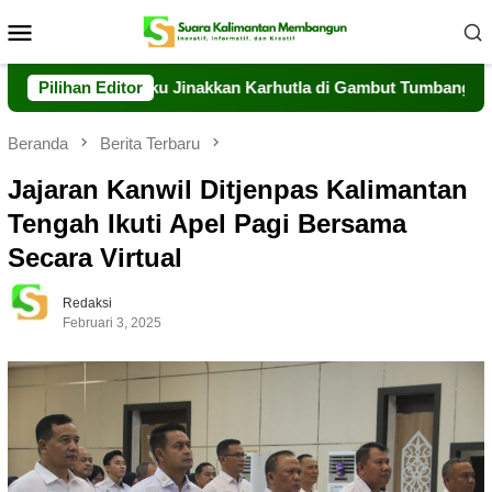
Loncat
Menu
ke
Mobile
konten
eng Berjibaku Jinakkan Karhutla di Gambut Tumbang Nusa
Pilihan Editor
Beranda
Berita Terbaru
Jajaran Kanwil Ditjenpas Kalimantan
Tengah Ikuti Apel Pagi Bersama
Secara Virtual
Redaksi
Februari 3, 2025