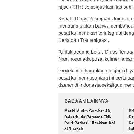
hijau (RTH) sekaligus fasilitas publ
Kepala Dinas Pekerjaan Umum dan
mengungkapkan bahwa pembangunan p
pusat kuliner akan terintegrasi den
Kerja dan Transmigrasi.
“Untuk gedung bekas Dinas Tenaga 
Nanti akan ada pusat kuliner nusan
Proyek ini diharapkan menjadi daya 
pusat kuliner nusantara ini bertuju
daerah di Indonesia sekaligus men
BACAAN LAINNYA
Meski Minim Sumber Air,
Br
Dalkarhutla Bersama TNI-
Ka
Polri Berhasil Jinakkan Api
Ke
di Timpah
La