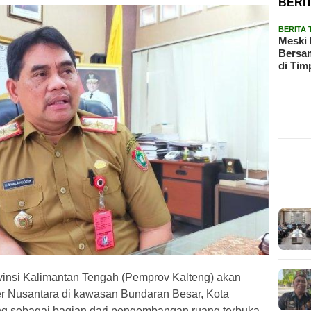
BERI
BERITA
Meski 
Bersam
di Tim
si Kalimantan Tengah (Pemprov Kalteng) akan
 Nusantara di kawasan Bundaran Besar, Kota
ng sebagai bagian dari pengembangan ruang terbuka