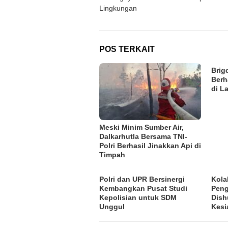
Lingkungan
POS TERKAIT
Brig
Berh
di L
Meski Minim Sumber Air,
Dalkarhutla Bersama TNI-
Polri Berhasil Jinakkan Api di
Timpah
Polri dan UPR Bersinergi
Kola
Kembangkan Pusat Studi
Peng
Kepolisian untuk SDM
Dish
Unggul
Kesi