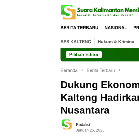
Loncat
ke
konten
BERITA TERBARU
NASIONAL
PR
BPS KALTENG
Hukum & Kriminal
Pilihan Editor
Beranda
Berita Terbaru
Dukung Ekonomi
Kalteng Hadirka
Nusantara
Redaksi
Januari 25, 2025