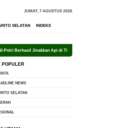
JUMAT, 7 AGUSTUS 2026
ARITO SELATAN
INDEKS
il Jinakkan Api di Timpah
Brigdalkarhut Dishut Kalteng
K POPULER
RITA
EADLINE NEWS
RITO SELATAN
AERAH
ASIONAL