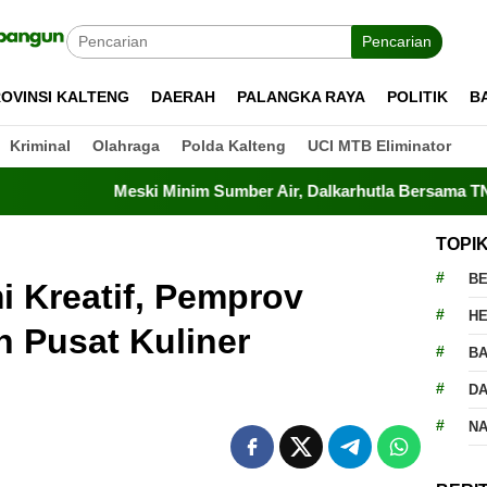
Pencarian
OVINSI KALTENG
DAERAH
PALANGKA RAYA
POLITIK
B
Kriminal
Olahraga
Polda Kalteng
UCI MTB Eliminator
Meski Minim Sumber Air, Dalkarhutla Bersama TNI-Polri Berhas
TOPI
BE
 Kreatif, Pemprov
H
n Pusat Kuliner
BA
D
N