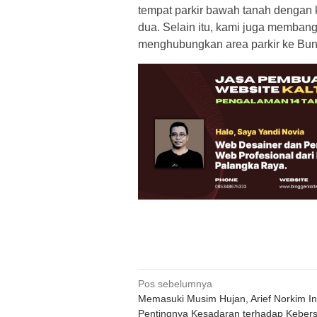
tempat parkir bawah tanah dengan 
dua. Selain itu, kami juga memba
menghubungkan area parkir ke Bun
Navigasi
Pos sebelumnya
Memasuki Musim Hujan, Arief Norkim I
pos
Pentingnya Kesadaran terhadap Kebers