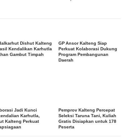
dalkarhut Dishut Kalteng
GP Ansor Kalteng Siap
asil Kendalikan Karhutla
Perkuat Kolaborasi Dukung
ahan Gambut Timpah
Program Pembangunan
Daerah
borasi Jadi Kunci
Pemprov Kalteng Percepat
endalian Karhutla,
Seleksi Taruna Tani, Kuliah
ut Kalteng Perkuat
Gratis Disiapkan untuk 178
apsiagaan
Peserta