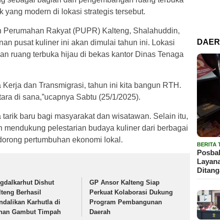
ik yang modern di lokasi strategis tersebut.
 Perumahan Rakyat (PUPR) Kalteng, Shalahuddin,
DAE
usat kuliner ini akan dimulai tahun ini. Lokasi
gan ruang terbuka hijau di bekas kantor Dinas Tenaga
Kerja dan Transmigrasi, tahun ini kita bangun RTH.
tara di sana,”ucapnya Sabtu (25/1/2025).
tarik baru bagi masyarakat dan wisatawan. Selain itu,
an mendukung pelestarian budaya kuliner dari berbagai
dorong pertumbuhan ekonomi lokal.
BERITA
Posbak
Layan
Ditan
igdalkarhut Dishut
GP Ansor Kalteng Siap
lteng Berhasil
Perkuat Kolaborasi Dukung
ndalikan Karhutla di
Program Pembangunan
han Gambut Timpah
Daerah