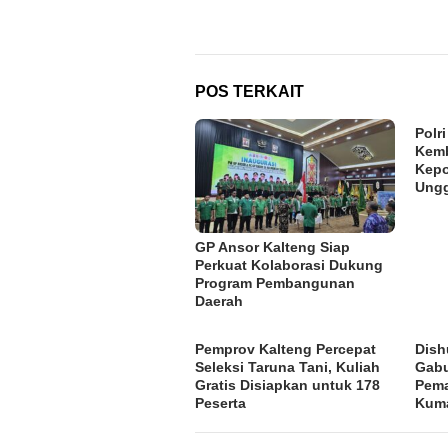
pos
POS TERKAIT
Polr
Kemb
Kepo
Ung
GP Ansor Kalteng Siap
Perkuat Kolaborasi Dukung
Program Pembangunan
Daerah
Pemprov Kalteng Percepat
Dish
Seleksi Taruna Tani, Kuliah
Gabu
Gratis Disiapkan untuk 178
Pema
Peserta
Kum