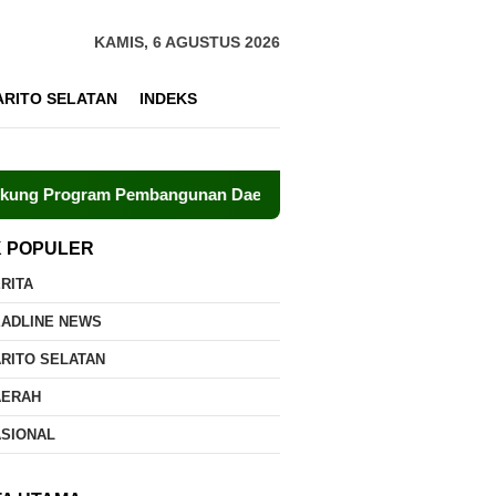
KAMIS, 6 AGUSTUS 2026
ARITO SELATAN
INDEKS
am Pembangunan Daerah
Polri dan UPR Bersinergi Kemb
K POPULER
RITA
EADLINE NEWS
RITO SELATAN
AERAH
ASIONAL