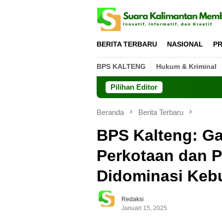
Loncat
ke
konten
BERITA TERBARU
NASIONAL
PR
BPS KALTENG
Hukum & Kriminal
Pilihan Editor
Beranda
Berita Terbaru
BPS Kalteng: Ga
Perkotaan dan 
Didominasi Keb
Redaksi
Januari 15, 2025