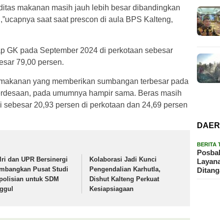
itas makanan masih jauh lebih besar dibandingkan
ucapnya saat saat prescon di aula BPS Kalteng,
 GK pada September 2024 di perkotaan sebesar
esar 79,00 persen.
 makanan yang memberikan sumbangan terbesar pada
perdesaan, pada umumnya hampir sama. Beras masih
 sebesar 20,93 persen di perkotaan dan 24,69 persen
DAE
BERITA
Posbak
lri dan UPR Bersinergi
Kolaborasi Jadi Kunci
Layan
mbangkan Pusat Studi
Pengendalian Karhutla,
Ditan
polisian untuk SDM
Dishut Kalteng Perkuat
ggul
Kesiapsiagaan