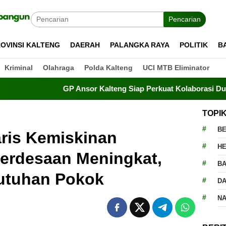
Pencarian
OVINSI KALTENG
DAERAH
PALANGKA RAYA
POLITIK
B
Kriminal
Olahraga
Polda Kalteng
UCI MTB Eliminator
GP Ansor Kalteng Siap Perkuat Kolaborasi Dukung Progr
TOPI
BE
ris Kemiskinan
H
Perdesaan Meningkat,
BA
utuhan Pokok
D
N