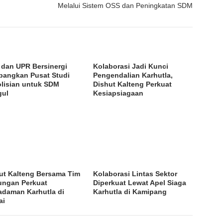
Melalui Sistem OSS dan Peningkatan SDM
i dan UPR Bersinergi
Kolaborasi Jadi Kunci
angkan Pusat Studi
Pengendalian Karhutla,
lisian untuk SDM
Dishut Kalteng Perkuat
gul
Kesiapsiagaan
ut Kalteng Bersama Tim
Kolaborasi Lintas Sektor
ngan Perkuat
Diperkuat Lewat Apel Siaga
daman Karhutla di
Karhutla di Kamipang
ai