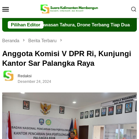
Loncat
Menu
ke
Mobile
konten
rkuat Pengawasan Tahura, Drone Terbang Tiap Dua Jam
Pilihan Editor
Beranda
Berita Terbaru
Anggota Komisi V DPR Ri, Kunjungi
Kantor Sar Palangka Raya
Redaksi
Desember 24, 2024