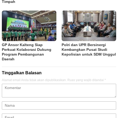
Timpah
GP Ansor Kalteng Siap
Polri dan UPR Bersinergi
Perkuat Kolaborasi Dukung
Kembangkan Pusat Studi
Program Pembangunan
Kepolisian untuk SDM Unggul
Daerah
Tinggalkan Balasan
Alamat email Anda tidak akan dipublikasikan.
Ruas yang wajib ditandai
*