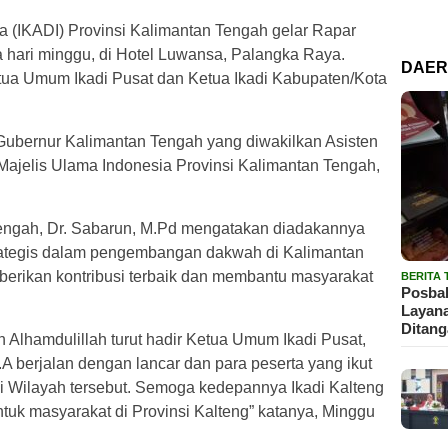
a (IKADI) Provinsi Kalimantan Tengah gelar Rapar
a hari minggu, di Hotel Luwansa, Palangka Raya.
DAE
tua Umum Ikadi Pusat dan Ketua Ikadi Kabupaten/Kota
 Gubernur Kalimantan Tengah yang diwakilkan Asisten
 Majelis Ulama Indonesia Provinsi Kalimantan Tengah,
Tengah, Dr. Sabarun, M.Pd mengatakan diadakannya
trategis dalam pengembangan dakwah di Kalimantan
erikan kontribusi terbaik dan membantu masyarakat
BERITA
Posbak
Layan
Ditan
n Alhamdulillah turut hadir Ketua Umum Ikadi Pusat,
.A berjalan dengan lancar dan para peserta yang ikut
si Wilayah tersebut. Semoga kedepannya Ikadi Kalteng
ntuk masyarakat di Provinsi Kalteng” katanya, Minggu