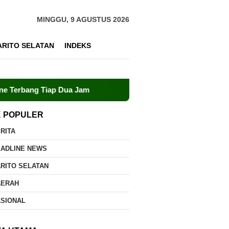
MINGGU, 9 AGUSTUS 2026
ARITO SELATAN
INDEKS
p Dua Jam
Dalkarhutla Dishut Kalteng Sigap Tangani Ke
K POPULER
RITA
EADLINE NEWS
RITO SELATAN
AERAH
ASIONAL