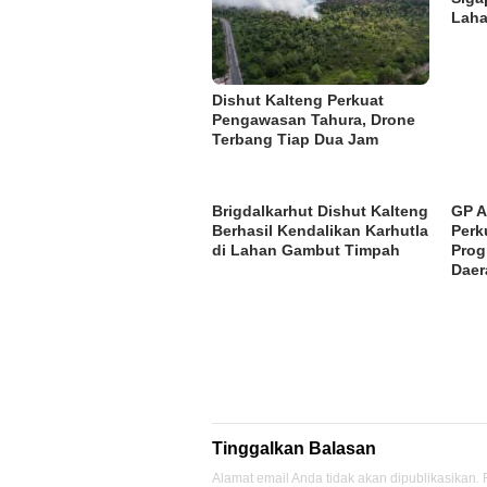
Laha
Dishut Kalteng Perkuat
Pengawasan Tahura, Drone
Terbang Tiap Dua Jam
Brigdalkarhut Dishut Kalteng
GP A
Berhasil Kendalikan Karhutla
Perk
di Lahan Gambut Timpah
Pro
Daer
Tinggalkan Balasan
Alamat email Anda tidak akan dipublikasikan.