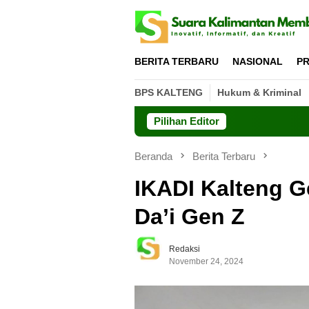
Loncat
ke
konten
BERITA TERBARU
NASIONAL
PR
BPS KALTENG
Hukum & Kriminal
Pilihan Editor
Beranda
Berita Terbaru
IKADI Kalteng G
Da’i Gen Z
Redaksi
November 24, 2024