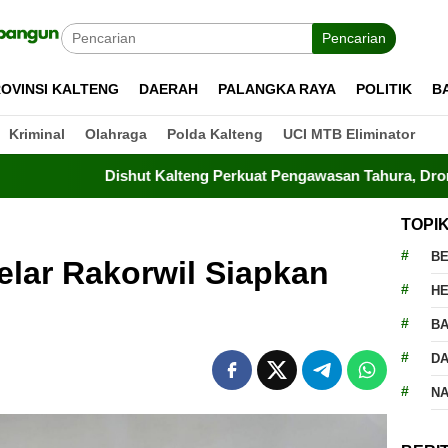
Pencarian
OVINSI KALTENG
DAERAH
PALANGKA RAYA
POLITIK
B
Kriminal
Olahraga
Polda Kalteng
UCI MTB Eliminator
Dishut Kalteng Perkuat Pengawasan Tahura, Drone Terbang Tia
TOPI
BE
elar Rakorwil Siapkan
H
BA
D
N