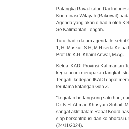
Palangka Raya-Ikatan Dai Indonesi
Koordinasi Wilayah (Rakorwil) pad
Agenda yang akan dihadiri oleh Ke
Se Kalimantan Tengah.
Turut hadir dalam agenda tersebut
1, H. Maskur, S.H, M.H serta Ketua
Prof Dr. K.H. Khairil Anwar, M.Ag.
Ketua IKADI Provinsi Kalimantan 
kegiatan ini merupakan langkah s
Tengah, kedepan IKADI dapat memb
terutama kalangan Gen Z.
“kegiatan berlangsung satu hari, da
Dr. K.H. Ahmad Khusyairi Suhail, M
sangat aktif dalam Rapat Koordina
siap berkontribusi dan kolaborasi u
(24/11/2024).