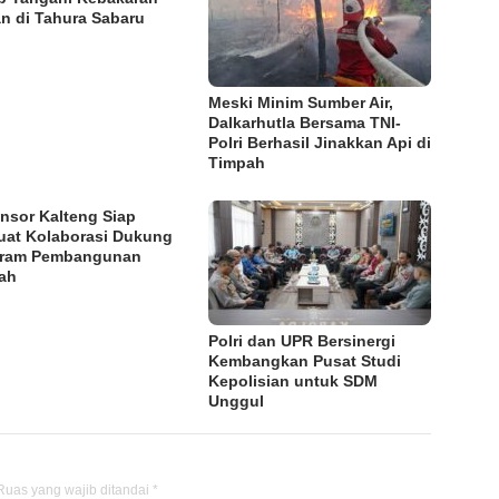
n di Tahura Sabaru
Meski Minim Sumber Air,
Dalkarhutla Bersama TNI-
Polri Berhasil Jinakkan Api di
Timpah
nsor Kalteng Siap
uat Kolaborasi Dukung
gram Pembangunan
ah
Polri dan UPR Bersinergi
Kembangkan Pusat Studi
Kepolisian untuk SDM
Unggul
Ruas yang wajib ditandai
*