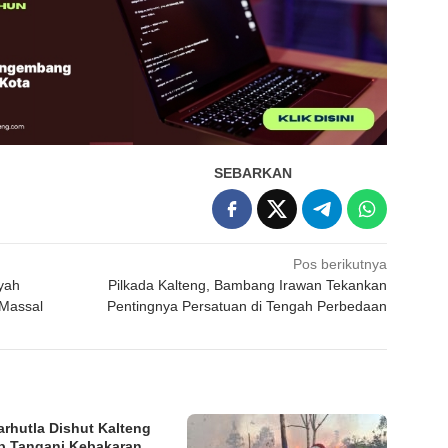
SEBARKAN
Pos berikutnya
yah
Pilkada Kalteng, Bambang Irawan Tekankan
 Massal
Pentingnya Persatuan di Tengah Perbedaan
arhutla Dishut Kalteng
p Tangani Kebakaran