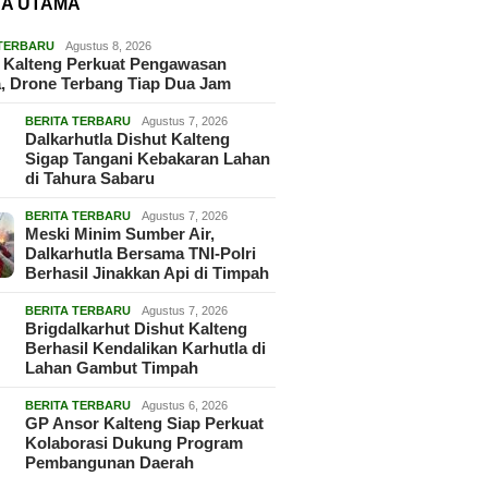
TA UTAMA
 TERBARU
Agustus 8, 2026
 Kalteng Perkuat Pengawasan
, Drone Terbang Tiap Dua Jam
BERITA TERBARU
Agustus 7, 2026
Dalkarhutla Dishut Kalteng
Sigap Tangani Kebakaran Lahan
di Tahura Sabaru
BERITA TERBARU
Agustus 7, 2026
Meski Minim Sumber Air,
Dalkarhutla Bersama TNI-Polri
Berhasil Jinakkan Api di Timpah
BERITA TERBARU
Agustus 7, 2026
Brigdalkarhut Dishut Kalteng
Berhasil Kendalikan Karhutla di
Lahan Gambut Timpah
BERITA TERBARU
Agustus 6, 2026
GP Ansor Kalteng Siap Perkuat
Kolaborasi Dukung Program
Pembangunan Daerah