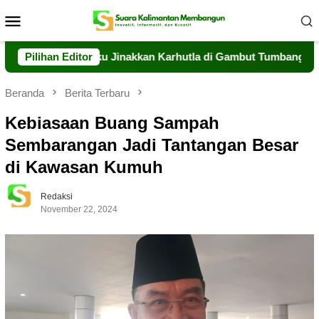
Loncat
Menu
ke
Mobile
konten
eng Berjibaku Jinakkan Karhutla di Gambut Tumbang Nusa
Pilihan Editor
Beranda
Berita Terbaru
Kebiasaan Buang Sampah
Sembarangan Jadi Tantangan Besar
di Kawasan Kumuh
Redaksi
November 22, 2024