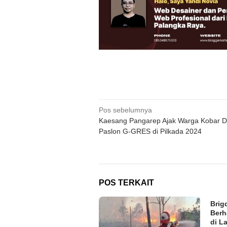
Navigasi
Pos sebelumnya
Kaesang Pangarep Ajak Warga Kobar 
pos
Paslon G-GRES di Pilkada 2024
POS TERKAIT
Brig
Berh
di L