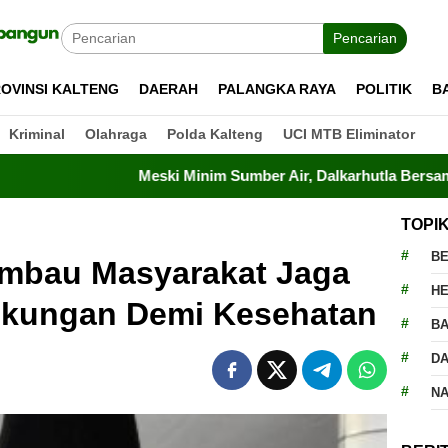
Pencarian
OVINSI KALTENG
DAERAH
PALANGKA RAYA
POLITIK
B
Kriminal
Olahraga
Polda Kalteng
UCI MTB Eliminator
Meski Minim Sumber Air, Dalkarhutla Bersama TNI-Polri Be
TOPI
BE
mbau Masyarakat Jaga
H
gkungan Demi Kesehatan
BA
D
N