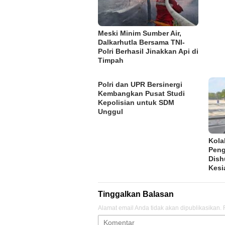
Meski Minim Sumber Air,
Dalkarhutla Bersama TNI-
Polri Berhasil Jinakkan Api di
Timpah
Polri dan UPR Bersinergi
Kembangkan Pusat Studi
Kepolisian untuk SDM
Unggul
Kola
Peng
Dish
Kesi
Tinggalkan Balasan
Alamat email Anda tidak akan dipublikasikan.