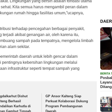
rakat. Lingkungan yang bersih adalah fondasi utama
 sehat. Kita semua harus mengambil peran dalam
ngkungan rumah hingga fasilitas umum,”ucapnya,
DAE
tribusi terhadap pencegahan berbagai penyakit,
terjadi akibat genangan air, oleh karena itu,
membuang sampah pada tempatnya, mengelola limbah
ian alam sekitar.
 pemerintah daerah untuk lebih gencar dalam
pentingnya kebersihan lingkungan melalui
aan infrastruktur seperti tempat sampah yang
BERITA
Posbak
Layan
Ditan
igdalkarhut Dishut
GP Ansor Kalteng Siap
lteng Berhasil
Perkuat Kolaborasi Dukung
ndalikan Karhutla di
Program Pembangunan
han Gambut Timpah
Daerah