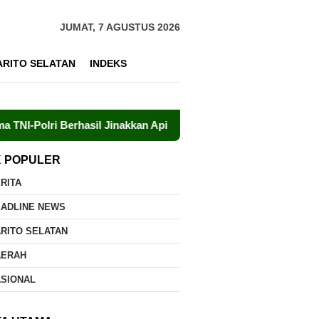
JUMAT, 7 AGUSTUS 2026
ARITO SELATAN
INDEKS
rhasil Jinakkan Api di Timpah
Brigdalkarhut Dishut Ka
K POPULER
RITA
EADLINE NEWS
RITO SELATAN
AERAH
ASIONAL