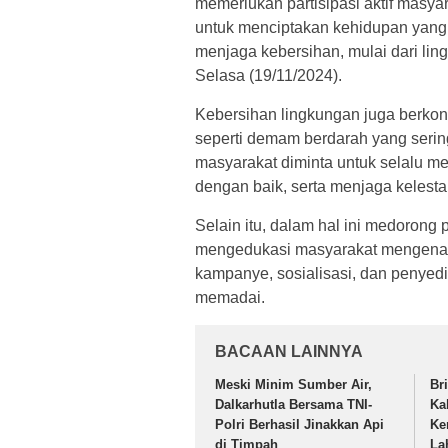
memerlukan partisipasi aktif masya
untuk menciptakan kehidupan yang
menjaga kebersihan, mulai dari li
Selasa (19/11/2024).
Kebersihan lingkungan juga berkon
seperti demam berdarah yang sering 
masyarakat diminta untuk selalu 
dengan baik, serta menjaga kelestar
Selain itu, dalam hal ini medorong
mengedukasi masyarakat mengenai 
kampanye, sosialisasi, dan penyedi
memadai.
BACAAN LAINNYA
Meski Minim Sumber Air,
Br
Dalkarhutla Bersama TNI-
Ka
Polri Berhasil Jinakkan Api
Ke
di Timpah
La