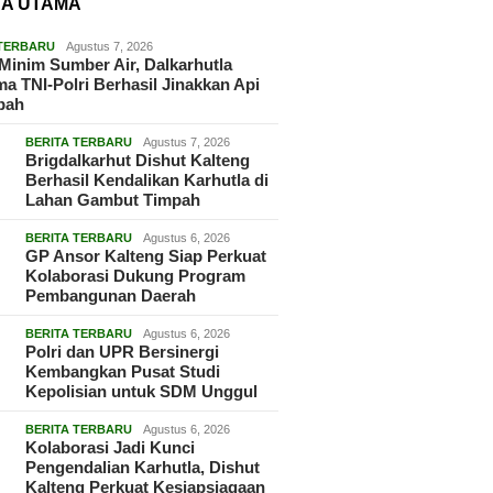
TA UTAMA
 TERBARU
Agustus 7, 2026
Minim Sumber Air, Dalkarhutla
a TNI-Polri Berhasil Jinakkan Api
pah
BERITA TERBARU
Agustus 7, 2026
Brigdalkarhut Dishut Kalteng
Berhasil Kendalikan Karhutla di
Lahan Gambut Timpah
BERITA TERBARU
Agustus 6, 2026
GP Ansor Kalteng Siap Perkuat
Kolaborasi Dukung Program
Pembangunan Daerah
BERITA TERBARU
Agustus 6, 2026
Polri dan UPR Bersinergi
Kembangkan Pusat Studi
Kepolisian untuk SDM Unggul
BERITA TERBARU
Agustus 6, 2026
Kolaborasi Jadi Kunci
Pengendalian Karhutla, Dishut
Kalteng Perkuat Kesiapsiagaan