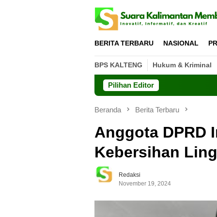
Loncat
ke
konten
BERITA TERBARU
NASIONAL
PR
BPS KALTENG
Hukum & Kriminal
Pilihan Editor
Beranda
Berita Terbaru
Anggota DPRD I
Kebersihan Lin
Redaksi
November 19, 2024