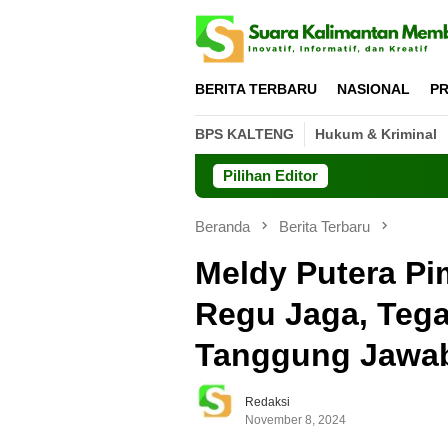
Loncat
ke
konten
BERITA TERBARU
NASIONAL
PR
BPS KALTENG
Hukum & Kriminal
Pilihan Editor
Beranda
Berita Terbaru
Meldy Putera Pi
Regu Jaga, Teg
Tanggung Jawab
Redaksi
November 8, 2024