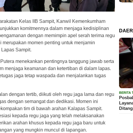
rakatan Kelas IIB Sampit, Kanwil Kemenkumham
nunjukkan komitmennya dalam menjaga kedisiplinan
DAE
pengamanan dengan memimpin apel serah terima regu
 ini merupakan momen penting untuk menjamin
 Lapas Sampit.
 Putera menekankan pentingnya tanggung jawab serta
lam menjaga keamanan dan ketertiban di dalam lapas.
petugas jaga tetap waspada dan menjalankan tugas
BERITA
alan dengan tertib, diikuti oleh regu jaga lama dan regu
Posbak
ugas dengan semangat dan dedikasi. Momen ini
Layan
Ditan
ekompakan tim di bawah arahan Kalapas Sampit.
siasi kepada regu jaga yang telah melaksanakan
rikan arahan khusus kepada regu jaga baru untuk
tangan yang mungkin muncul di lapangan.