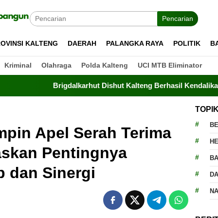
Pencarian
OVINSI KALTENG
DAERAH
PALANGKA RAYA
POLITIK
B
Kriminal
Olahraga
Polda Kalteng
UCI MTB Eliminator
Brigdalkarhut Dishut Kalteng Berhasil Kendalikan Karhutla di
TOPI
BE
mpin Apel Serah Terima
H
askan Pentingnya
BA
 dan Sinergi
D
N