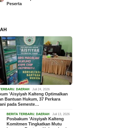
Peserta
RAH
 TERBARU
,
DAERAH
Juli 24, 2026
um ‘Aisyiyah Kalteng Optimalkan
an Bantuan Hukum, 37 Perkara
gani pada Semeste…
BERITA TERBARU
,
DAERAH
Juli 13, 2026
Posbakum ‘Aisyiyah Kalteng
Komitmen Tingkatkan Mutu