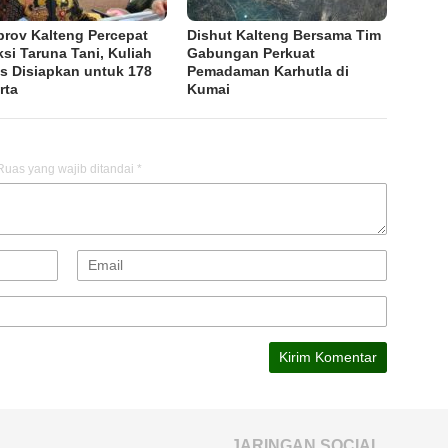
rov Kalteng Percepat
Dishut Kalteng Bersama Tim
ksi Taruna Tani, Kuliah
Gabungan Perkuat
is Disiapkan untuk 178
Pemadaman Karhutla di
rta
Kumai
Ruas yang wajib ditandai
*
JARINGAN SOCIAL