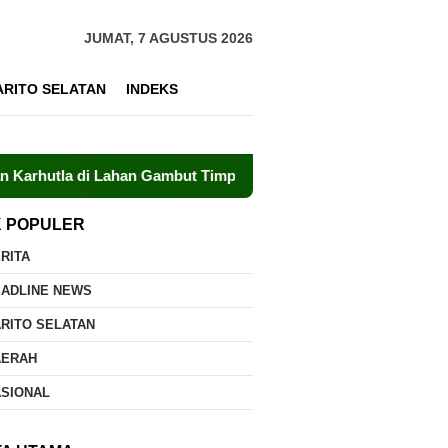
JUMAT, 7 AGUSTUS 2026
ARITO SELATAN
INDEKS
 Lahan Gambut Timpah
GP Ansor Kalteng Siap Perkuat K
K POPULER
RITA
EADLINE NEWS
RITO SELATAN
AERAH
ASIONAL