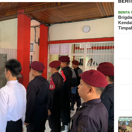
BERI
BERITA
Brigda
Kendal
Timpa