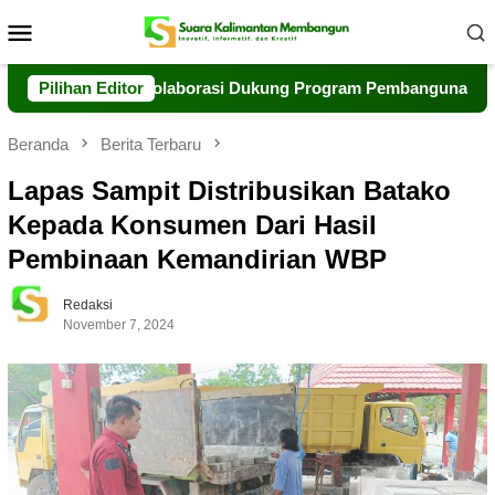
Loncat
Menu
ke
Mobile
konten
p Perkuat Kolaborasi Dukung Program Pembangunan Daerah
Pilihan Editor
Beranda
Berita Terbaru
Lapas Sampit Distribusikan Batako
Kepada Konsumen Dari Hasil
Pembinaan Kemandirian WBP
Redaksi
November 7, 2024