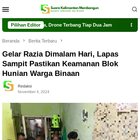
Loncat
Menu
ke
Mobile
konten
san Tahura, Drone Terbang Tiap Dua Jam
Pilihan Editor
Dalkarhutla D
Beranda
Berita Terbaru
Gelar Razia Dimalam Hari, Lapas
Sampit Pastikan Keamanan Blok
Hunian Warga Binaan
Redaksi
November 4, 2024