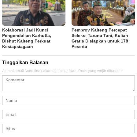
Kolaborasi Jadi Kunci
Pemprov Kalteng Percepat
Pengendalian Karhutla,
Seleksi Taruna Tani, Kuliah
Dishut Kalteng Perkuat
Gratis Disiapkan untuk 178
Kesiapsiagaan
Peserta
Tinggalkan Balasan
Alamat email Anda tidak akan dipublikasikan.
Ruas yang wajib ditandai
*