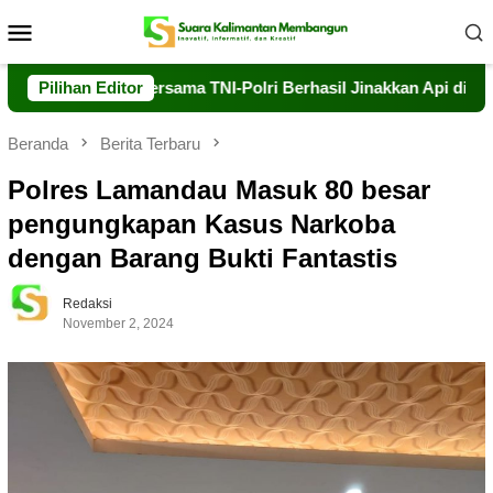
Loncat
Menu
ke
Mobile
konten
hutla Bersama TNI-Polri Berhasil Jinakkan Api di Timpah
Pilihan Editor
Beranda
Berita Terbaru
Polres Lamandau Masuk 80 besar
pengungkapan Kasus Narkoba
dengan Barang Bukti Fantastis
Redaksi
November 2, 2024