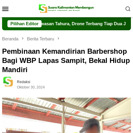
Loncat
Menu
ke
Mobile
konten
kuat Pengawasan Tahura, Drone Terbang Tiap Dua Jam
Pilihan Editor
D
Beranda
Berita Terbaru
Pembinaan Kemandirian Barbershop
Bagi WBP Lapas Sampit, Bekal Hidup
Mandiri
Redaksi
Oktober 30, 2024