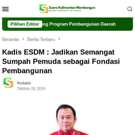
Loncat
Menu
ke
Mobile
konten
aborasi Dukung Program Pembangunan Daerah
Pilihan Editor
Polri dan
Beranda
Berita Terbaru
Kadis ESDM : Jadikan Semangat
Sumpah Pemuda sebagai Fondasi
Pembangunan
Redaksi
Oktober 28, 2024