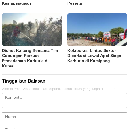
Kesiapsiagaan
Peserta
Dishut Kalteng Bersama Tim
Kolaborasi Lintas Sektor
Gabungan Perkuat
Diperkuat Lewat Apel Siaga
Pemadaman Karhutla di
Karhutla di Kamipang
Kumai
Tinggalkan Balasan
Alamat email Anda tidak akan dipublikasikan.
Ruas yang wajib ditandai
*