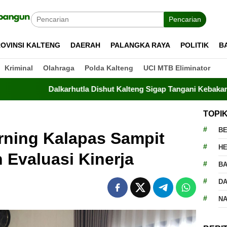
Pencarian
OVINSI KALTENG
DAERAH
PALANGKA RAYA
POLITIK
B
Kriminal
Olahraga
Polda Kalteng
UCI MTB Eliminator
alkarhutla Dishut Kalteng Sigap Tangani Kebakaran Lahan di T
TOPI
BE
rning Kalapas Sampit
H
 Evaluasi Kinerja
BA
D
N