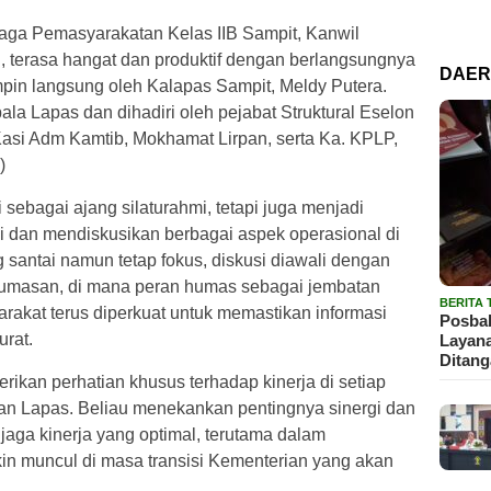
baga Pemasyarakatan Kelas IIB Sampit, Kanwil
erasa hangat dan produktif dengan berlangsungnya
DAE
mpin langsung oleh Kalapas Sampit, Meldy Putera.
ala Lapas dan dihadiri oleh pejabat Struktural Eselon
Kasi Adm Kamtib, Mokhamat Lirpan, serta Ka. KPLP,
)
 sebagai ajang silaturahmi, tetapi juga menjadi
 dan mendiskusikan berbagai aspek operasional di
santai namun tetap fokus, diskusi diawali dengan
umasan, di mana peran humas sebagai jembatan
BERITA
rakat terus diperkuat untuk memastikan informasi
Posbak
urat.
Layan
Ditan
rikan perhatian khusus terhadap kinerja di setiap
an Lapas. Beliau menekankan pentingnya sinergi dan
njaga kinerja yang optimal, terutama dalam
n muncul di masa transisi Kementerian yang akan