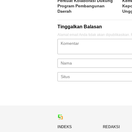
Perkuat Kolaborasi Dukung
Kemb
Program Pembangunan
Kepo
Daerah
Ung
Tinggalkan Balasan
Alamat email Anda tidak akan dipublikasikan.
INDEKS
REDAKSI