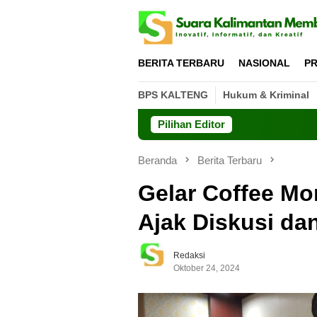
Loncat
ke
konten
BERITA TERBARU
NASIONAL
PR
BPS KALTENG
Hukum & Kriminal
Pilihan Editor
D
Beranda
Berita Terbaru
Gelar Coffee Mo
Ajak Diskusi dan
Redaksi
Oktober 24, 2024