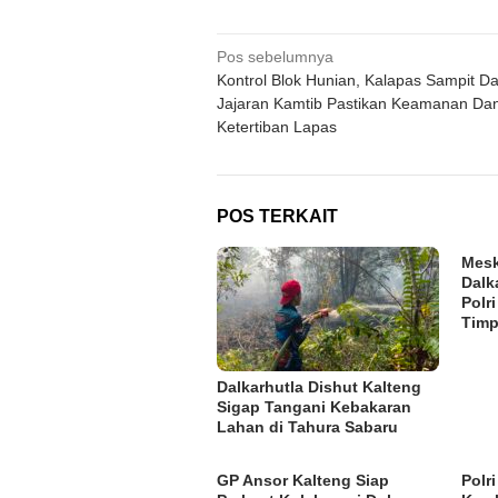
Navigasi
Pos sebelumnya
Kontrol Blok Hunian, Kalapas Sampit D
pos
Jajaran Kamtib Pastikan Keamanan Da
Ketertiban Lapas
POS TERKAIT
Mesk
Dalk
Polr
Tim
Dalkarhutla Dishut Kalteng
Sigap Tangani Kebakaran
Lahan di Tahura Sabaru
GP Ansor Kalteng Siap
Polr