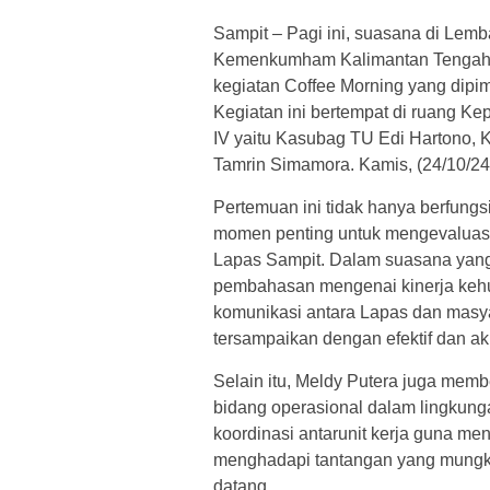
Sampit – Pagi ini, suasana di Lem
Kemenkumham Kalimantan Tengah, t
kegiatan Coffee Morning yang dipi
Kegiatan ini bertempat di ruang Kep
IV yaitu Kasubag TU Edi Hartono, 
Tamrin Simamora. Kamis, (24/10/24
Pertemuan ini tidak hanya berfungsi
momen penting untuk mengevaluasi
Lapas Sampit. Dalam suasana yang 
pembahasan mengenai kinerja keh
komunikasi antara Lapas dan masya
tersampaikan dengan efektif dan ak
Selain itu, Meldy Putera juga membe
bidang operasional dalam lingkung
koordinasi antarunit kerja guna me
menghadapi tantangan yang mungki
datang.