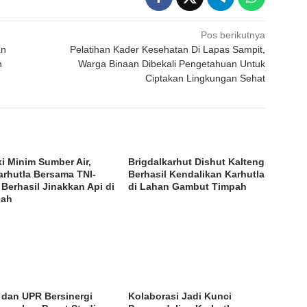
Pos berikutnya
an
Pelatihan Kader Kesehatan Di Lapas Sampit,
n
Warga Binaan Dibekali Pengetahuan Untuk
Ciptakan Lingkungan Sehat
i Minim Sumber Air,
Brigdalkarhut Dishut Kalteng
arhutla Bersama TNI-
Berhasil Kendalikan Karhutla
i Berhasil Jinakkan Api di
di Lahan Gambut Timpah
pah
i dan UPR Bersinergi
Kolaborasi Jadi Kunci