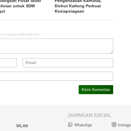
angkan Pusat Studi
Pengendalian Karhutla,
lisian untuk SDM
Dishut Kalteng Perkuat
gul
Kesiapsiagaan
Ruas yang wajib ditandai
*
JARINGAN SOCIAL
WhatsApp
Instag
IKLAN