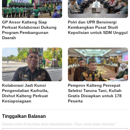
GP Ansor Kalteng Siap
Polri dan UPR Bersinergi
Perkuat Kolaborasi Dukung
Kembangkan Pusat Studi
Program Pembangunan
Kepolisian untuk SDM Unggul
Daerah
Kolaborasi Jadi Kunci
Pemprov Kalteng Percepat
Pengendalian Karhutla,
Seleksi Taruna Tani, Kuliah
Dishut Kalteng Perkuat
Gratis Disiapkan untuk 178
Kesiapsiagaan
Peserta
Tinggalkan Balasan
Alamat email Anda tidak akan dipublikasikan.
Ruas yang wajib ditandai
*