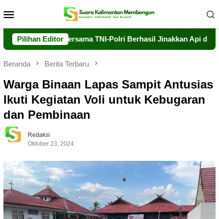
Loncat
Menu
ke
Mobile
konten
arhutla Bersama TNI-Polri Berhasil Jinakkan Api di Timpah
Pilihan Editor
Beranda
Berita Terbaru
Warga Binaan Lapas Sampit Antusias
Ikuti Kegiatan Voli untuk Kebugaran
dan Pembinaan
Redaksi
Oktober 23, 2024