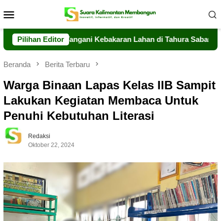
Loncat
Menu
ke
Mobile
konten
eng Sigap Tangani Kebakaran Lahan di Tahura Sabaru
Pilihan Editor
Mes
Beranda
Berita Terbaru
Warga Binaan Lapas Kelas IIB Sampit
Lakukan Kegiatan Membaca Untuk
Penuhi Kebutuhan Literasi
Redaksi
Oktober 22, 2024