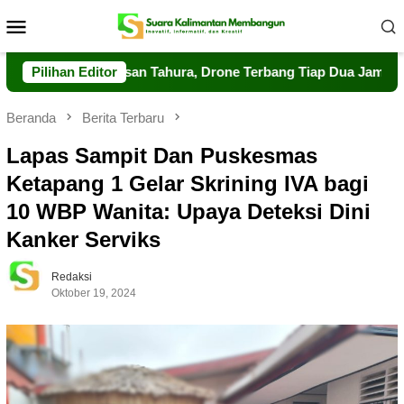
Loncat
Menu
ke
Mobile
konten
 Pengawasan Tahura, Drone Terbang Tiap Dua Jam
Pilihan Editor
Dalka
Beranda
Berita Terbaru
Lapas Sampit Dan Puskesmas
Ketapang 1 Gelar Skrining IVA bagi
10 WBP Wanita: Upaya Deteksi Dini
Kanker Serviks
Redaksi
Oktober 19, 2024