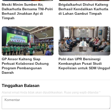
Meski Minim Sumber Air,
Brigdalkarhut Dishut Kalteng
Dalkarhutla Bersama TNI-Polri
Berhasil Kendalikan Karhutla
Berhasil Jinakkan Api di
di Lahan Gambut Timpah
Timpah
GP Ansor Kalteng Siap
Polri dan UPR Bersinergi
Perkuat Kolaborasi Dukung
Kembangkan Pusat Studi
Program Pembangunan
Kepolisian untuk SDM Unggul
Daerah
Tinggalkan Balasan
Alamat email Anda tidak akan dipublikasikan.
Ruas yang wajib ditandai
*