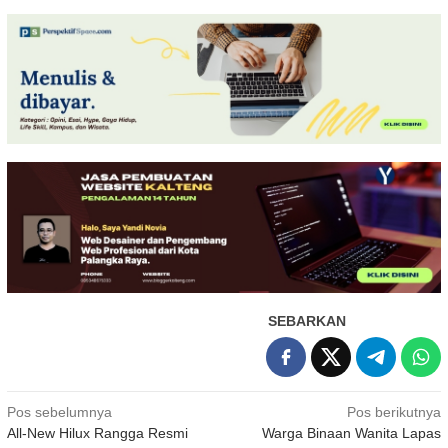
SEBARKAN
Navigasi
Pos sebelumnya
Pos berikutnya
All-New Hilux Rangga Resmi
Warga Binaan Wanita Lapas
pos