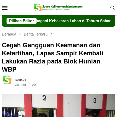
Loncat
Menu
ke
Mobile
konten
ng Sigap Tangani Kebakaran Lahan di Tahura Sabaru
Pilihan Editor
Mes
Beranda
Berita Terbaru
Cegah Gangguan Keamanan dan
Ketertiban, Lapas Sampit Kembali
Lakukan Razia pada Blok Hunian
WBP
Redaksi
Oktober 19, 2024