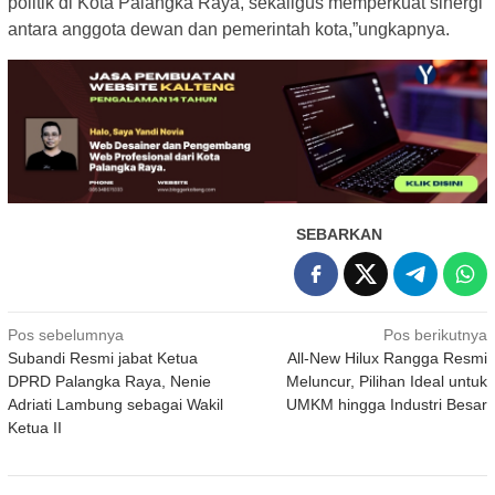
politik di Kota Palangka Raya, sekaligus memperkuat sinergi
antara anggota dewan dan pemerintah kota,”ungkapnya.
SEBARKAN
Navigasi
Pos sebelumnya
Pos berikutnya
Subandi Resmi jabat Ketua
All-New Hilux Rangga Resmi
pos
DPRD Palangka Raya, Nenie
Meluncur, Pilihan Ideal untuk
Adriati Lambung sebagai Wakil
UMKM hingga Industri Besar
Ketua II