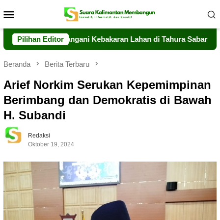
Loncat
Menu
ke
Mobile
konten
ng Sigap Tangani Kebakaran Lahan di Tahura Sabaru
Pilihan Editor
Mes
Beranda
Berita Terbaru
Arief Norkim Serukan Kepemimpinan
Berimbang dan Demokratis di Bawah
H. Subandi
Redaksi
Oktober 19, 2024