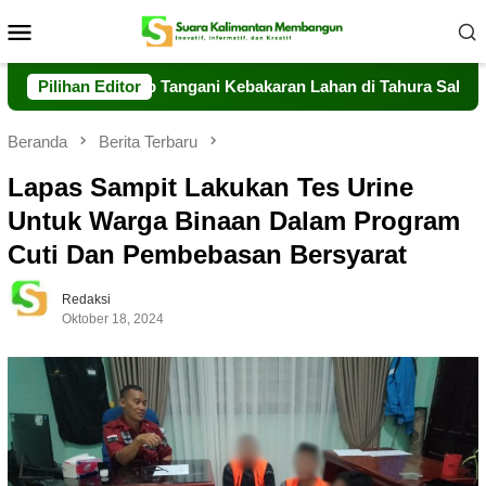
Loncat
Menu
ke
Mobile
konten
teng Sigap Tangani Kebakaran Lahan di Tahura Sabaru
Pilihan Editor
M
Beranda
Berita Terbaru
Lapas Sampit Lakukan Tes Urine
Untuk Warga Binaan Dalam Program
Cuti Dan Pembebasan Bersyarat
Redaksi
Oktober 18, 2024