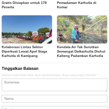
Gratis Disiapkan untuk 178
Pemadaman Karhutla di
Peserta
Kumai
Kolaborasi Lintas Sektor
Kendala Air Tak Surutkan
Diperkuat Lewat Apel Siaga
Semangat Dalkarhutla Dishut
Karhutla di Kamipang
Kalteng Padamkan Karhutla
Tinggalkan Balasan
Alamat email Anda tidak akan dipublikasikan.
Ruas yang wajib ditandai
*