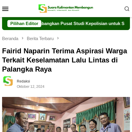
Loncat
Menu
ke
Mobile
konten
rsinergi Kembangkan Pusat Studi Kepolisian untuk SDM Unggu
Pilihan Editor
Beranda
Berita Terbaru
Fairid Naparin Terima Aspirasi Warga
Terkait Keselamatan Lalu Lintas di
Palangka Raya
Redaksi
Oktober 12, 2024