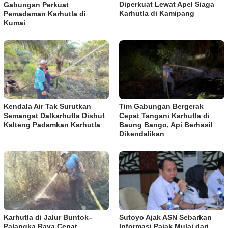
Diperkuat Lewat Apel Siaga
Gabungan Perkuat
Karhutla di Kamipang
Pemadaman Karhutla di
Kumai
Kendala Air Tak Surutkan
Tim Gabungan Bergerak
Semangat Dalkarhutla Dishut
Cepat Tangani Karhutla di
Kalteng Padamkan Karhutla
Baung Bango, Api Berhasil
Dikendalikan
Karhutla di Jalur Buntok–
Sutoyo Ajak ASN Sebarkan
Palangka Raya Cepat
Informasi Pajak Mulai dari