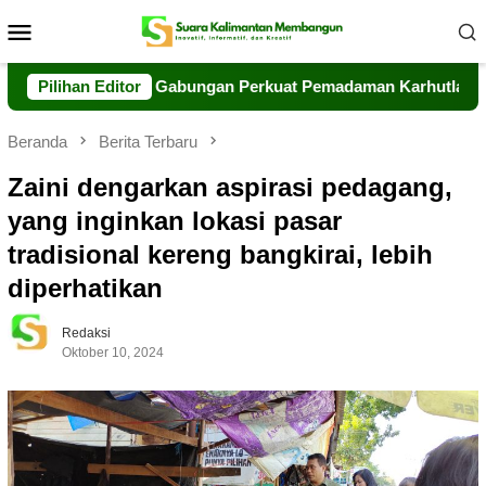
Loncat
Menu
ke
Mobile
konten
 Bersama Tim Gabungan Perkuat Pemadaman Karhutla di Kumai
Pilihan Editor
Beranda
Berita Terbaru
Zaini dengarkan aspirasi pedagang,
yang inginkan lokasi pasar
tradisional kereng bangkirai, lebih
diperhatikan
Redaksi
Oktober 10, 2024