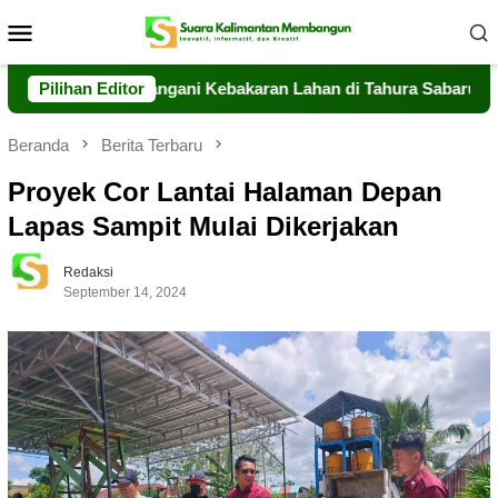
Loncat
Menu
ke
Mobile
konten
ng Sigap Tangani Kebakaran Lahan di Tahura Sabaru
Pilihan Editor
Mes
Beranda
Berita Terbaru
Proyek Cor Lantai Halaman Depan
Lapas Sampit Mulai Dikerjakan
Redaksi
September 14, 2024