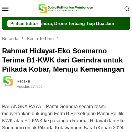
Loncat
Menu
ke
Mobile
konten
ngawasan Tahura, Drone Terbang Tiap Dua Jam
Pilihan Editor
Dalkarhu
Beranda
Berita Terbaru
Rahmat Hidayat-Eko Soemarno
Terima B1-KWK dari Gerindra untuk
Pilkada Kobar, Menuju Kemenangan
Redaksi
Agustus 27, 2024
PALANGKA RAYA – Partai Gerindra secara resmi
menyerahkan dukungan Form B Persetujuan Partai Politik
KWK atau B1-KWK ke pasangan Rahmat Hidayat dan Eko
Soemarno untuk Pilkada Kotawaringin Barat (Kobar) 2024.